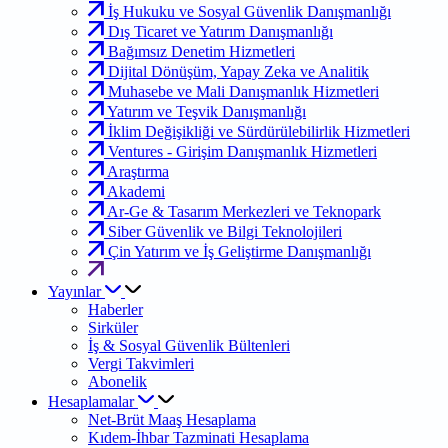
İş Hukuku ve Sosyal Güvenlik Danışmanlığı
Dış Ticaret ve Yatırım Danışmanlığı
Bağımsız Denetim Hizmetleri
Dijital Dönüşüm, Yapay Zeka ve Analitik
Muhasebe ve Mali Danışmanlık Hizmetleri
Yatırım ve Teşvik Danışmanlığı
İklim Değişikliği ve Sürdürülebilirlik Hizmetleri
Ventures - Girişim Danışmanlık Hizmetleri
Araştırma
Akademi
Ar-Ge & Tasarım Merkezleri ve Teknopark
Siber Güvenlik ve Bilgi Teknolojileri
Çin Yatırım ve İş Geliştirme Danışmanlığı
Yayınlar
Haberler
Sirküler
İş & Sosyal Güvenlik Bültenleri
Vergi Takvimleri
Abonelik
Hesaplamalar
Net-Brüt Maaş Hesaplama
Kıdem-İhbar Tazminati Hesaplama