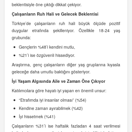
beklentisiyle öne çıktığı dikkat çekiyor.
Çalışanların Ruh Hali ve Gelecek Beklentisi
Türkiye’de çalışanların ruh hali büyük ölçüde pozitif
duygular etrafında şekilleniyor. Özellikle 18-24 yaş
grubunda:
Gençlerin %48’i kendini mutlu,
%21’i ise özgüvenli hissediyor.
Araştırma, genç çalışanların diğer yaş gruplarına kıyasla
geleceğe daha umutlu baktığını gösteriyor.
İyi Yaşam Algısında Aile ve Zaman Öne Çıkıyor
Katılımcılara göre hayatı iyi yapan en önemli unsur:
“Etrafımda iyi insanlar olması” (%54)
Kendine zaman ayırabilmek (%42)
İyi hissetmek (%41)
Çalışanların %31’i ise haftalık fazladan 4 saat verilmesi