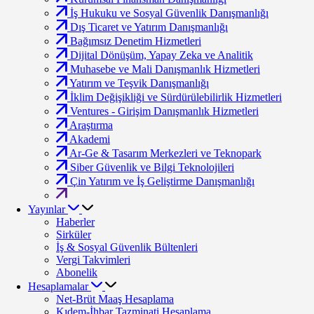
İş Hukuku ve Sosyal Güvenlik Danışmanlığı
Dış Ticaret ve Yatırım Danışmanlığı
Bağımsız Denetim Hizmetleri
Dijital Dönüşüm, Yapay Zeka ve Analitik
Muhasebe ve Mali Danışmanlık Hizmetleri
Yatırım ve Teşvik Danışmanlığı
İklim Değişikliği ve Sürdürülebilirlik Hizmetleri
Ventures - Girişim Danışmanlık Hizmetleri
Araştırma
Akademi
Ar-Ge & Tasarım Merkezleri ve Teknopark
Siber Güvenlik ve Bilgi Teknolojileri
Çin Yatırım ve İş Geliştirme Danışmanlığı
Yayınlar
Haberler
Sirküler
İş & Sosyal Güvenlik Bültenleri
Vergi Takvimleri
Abonelik
Hesaplamalar
Net-Brüt Maaş Hesaplama
Kıdem-İhbar Tazminati Hesaplama