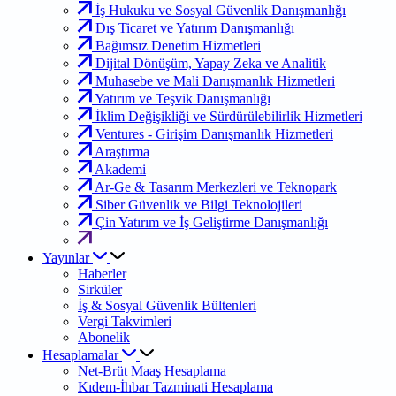
İş Hukuku ve Sosyal Güvenlik Danışmanlığı
Dış Ticaret ve Yatırım Danışmanlığı
Bağımsız Denetim Hizmetleri
Dijital Dönüşüm, Yapay Zeka ve Analitik
Muhasebe ve Mali Danışmanlık Hizmetleri
Yatırım ve Teşvik Danışmanlığı
İklim Değişikliği ve Sürdürülebilirlik Hizmetleri
Ventures - Girişim Danışmanlık Hizmetleri
Araştırma
Akademi
Ar-Ge & Tasarım Merkezleri ve Teknopark
Siber Güvenlik ve Bilgi Teknolojileri
Çin Yatırım ve İş Geliştirme Danışmanlığı
Yayınlar
Haberler
Sirküler
İş & Sosyal Güvenlik Bültenleri
Vergi Takvimleri
Abonelik
Hesaplamalar
Net-Brüt Maaş Hesaplama
Kıdem-İhbar Tazminati Hesaplama