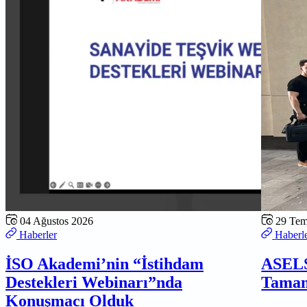
04 Ağustos 2026
29 Te
Haberler
Haberl
İSO Akademi’nin “İstihdam
ASELS
Destekleri Webinarı”nda
Tamam
Konuşmacı Olduk