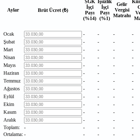
SGK
İşsizlik
Küm
Gelir
İşçi
İşçi
G
Aylar
Vergisi
Brüt Ücret (₺)
Payı
Payı
Ve
Matrahı
(%14)
(%1)
Ma
Ocak
-
-
-
-
Şubat
-
-
-
-
Mart
-
-
-
-
Nisan
-
-
-
-
Mayıs
-
-
-
-
Haziran
-
-
-
-
Temmuz
-
-
-
-
Ağustos
-
-
-
-
Eylül
-
-
-
-
Ekim
-
-
-
-
Kasım
-
-
-
-
Aralık
-
-
-
-
Toplam:
-
-
-
-
-
Ortalama:
-
-
-
-
-