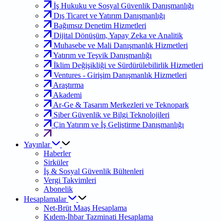
İş Hukuku ve Sosyal Güvenlik Danışmanlığı
Dış Ticaret ve Yatırım Danışmanlığı
Bağımsız Denetim Hizmetleri
Dijital Dönüşüm, Yapay Zeka ve Analitik
Muhasebe ve Mali Danışmanlık Hizmetleri
Yatırım ve Teşvik Danışmanlığı
İklim Değişikliği ve Sürdürülebilirlik Hizmetleri
Ventures - Girişim Danışmanlık Hizmetleri
Araştırma
Akademi
Ar-Ge & Tasarım Merkezleri ve Teknopark
Siber Güvenlik ve Bilgi Teknolojileri
Çin Yatırım ve İş Geliştirme Danışmanlığı
Yayınlar
Haberler
Sirküler
İş & Sosyal Güvenlik Bültenleri
Vergi Takvimleri
Abonelik
Hesaplamalar
Net-Brüt Maaş Hesaplama
Kıdem-İhbar Tazminati Hesaplama