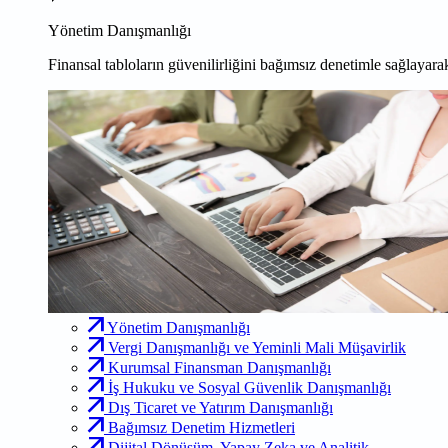
Yönetim Danışmanlığı
Finansal tabloların güvenilirliğini bağımsız denetimle sağlayarak
Yönetim Danışmanlığı
Vergi Danışmanlığı ve Yeminli Mali Müşavirlik
Kurumsal Finansman Danışmanlığı
İş Hukuku ve Sosyal Güvenlik Danışmanlığı
Dış Ticaret ve Yatırım Danışmanlığı
Bağımsız Denetim Hizmetleri
Dijital Dönüşüm, Yapay Zeka ve Analitik