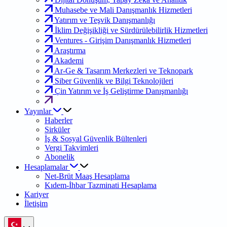
Muhasebe ve Mali Danışmanlık Hizmetleri
Yatırım ve Teşvik Danışmanlığı
İklim Değişikliği ve Sürdürülebilirlik Hizmetleri
Ventures - Girişim Danışmanlık Hizmetleri
Araştırma
Akademi
Ar-Ge & Tasarım Merkezleri ve Teknopark
Siber Güvenlik ve Bilgi Teknolojileri
Çin Yatırım ve İş Geliştirme Danışmanlığı
Yayınlar
Haberler
Sirküler
İş & Sosyal Güvenlik Bültenleri
Vergi Takvimleri
Abonelik
Hesaplamalar
Net-Brüt Maaş Hesaplama
Kıdem-İhbar Tazminati Hesaplama
Kariyer
İletişim