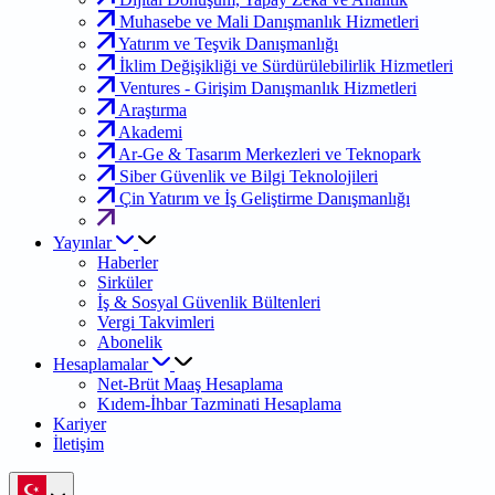
Muhasebe ve Mali Danışmanlık Hizmetleri
Yatırım ve Teşvik Danışmanlığı
İklim Değişikliği ve Sürdürülebilirlik Hizmetleri
Ventures - Girişim Danışmanlık Hizmetleri
Araştırma
Akademi
Ar-Ge & Tasarım Merkezleri ve Teknopark
Siber Güvenlik ve Bilgi Teknolojileri
Çin Yatırım ve İş Geliştirme Danışmanlığı
Yayınlar
Haberler
Sirküler
İş & Sosyal Güvenlik Bültenleri
Vergi Takvimleri
Abonelik
Hesaplamalar
Net-Brüt Maaş Hesaplama
Kıdem-İhbar Tazminati Hesaplama
Kariyer
İletişim