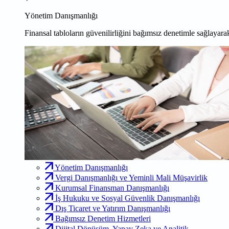
Yönetim Danışmanlığı
Finansal tabloların güvenilirliğini bağımsız denetimle sağlayarak
Yönetim Danışmanlığı
Vergi Danışmanlığı ve Yeminli Mali Müşavirlik
Kurumsal Finansman Danışmanlığı
İş Hukuku ve Sosyal Güvenlik Danışmanlığı
Dış Ticaret ve Yatırım Danışmanlığı
Bağımsız Denetim Hizmetleri
Dijital Dönüşüm, Yapay Zeka ve Analitik