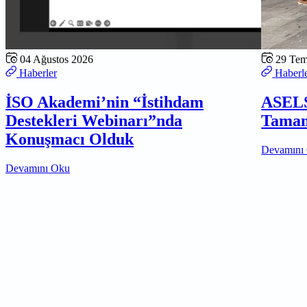
04 Ağustos 2026
29 Te
Haberler
Haberl
İSO Akademi’nin “İstihdam
ASELS
Destekleri Webinarı”nda
Tamam
Konuşmacı Olduk
Devamını
Devamını Oku