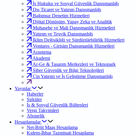
İş Hukuku ve Sosyal Güvenlik Danışmanlığı
Dış Ticaret ve Yatırım Danışmanlığı
Bağımsız Denetim Hizmetleri
Dijital Dönüşüm, Yapay Zeka ve Analitik
Muhasebe ve Mali Danışmanlık Hizmetleri
Yatırım ve Teşvik Danışmanlığı
İklim Değişikliği ve Sürdürülebilirlik Hizmetleri
Ventures - Girişim Danışmanlık Hizmetleri
Araştırma
Akademi
Ar-Ge & Tasarım Merkezleri ve Teknopark
Siber Güvenlik ve Bilgi Teknolojileri
Çin Yatırım ve İş Geliştirme Danışmanlığı
Yayınlar
Haberler
Sirküler
İş & Sosyal Güvenlik Bültenleri
Vergi Takvimleri
Abonelik
Hesaplamalar
Net-Brüt Maaş Hesaplama
Kıdem-İhbar Tazminati Hesaplama