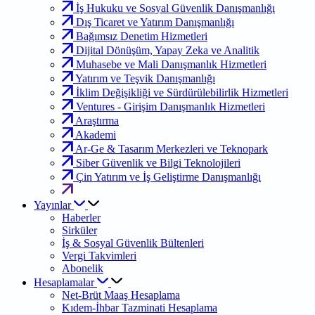
İş Hukuku ve Sosyal Güvenlik Danışmanlığı
Dış Ticaret ve Yatırım Danışmanlığı
Bağımsız Denetim Hizmetleri
Dijital Dönüşüm, Yapay Zeka ve Analitik
Muhasebe ve Mali Danışmanlık Hizmetleri
Yatırım ve Teşvik Danışmanlığı
İklim Değişikliği ve Sürdürülebilirlik Hizmetleri
Ventures - Girişim Danışmanlık Hizmetleri
Araştırma
Akademi
Ar-Ge & Tasarım Merkezleri ve Teknopark
Siber Güvenlik ve Bilgi Teknolojileri
Çin Yatırım ve İş Geliştirme Danışmanlığı
Yayınlar
Haberler
Sirküler
İş & Sosyal Güvenlik Bültenleri
Vergi Takvimleri
Abonelik
Hesaplamalar
Net-Brüt Maaş Hesaplama
Kıdem-İhbar Tazminati Hesaplama