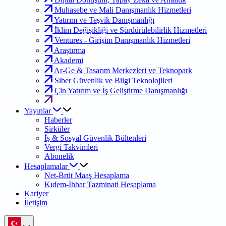
Muhasebe ve Mali Danışmanlık Hizmetleri
Yatırım ve Teşvik Danışmanlığı
İklim Değişikliği ve Sürdürülebilirlik Hizmetleri
Ventures - Girişim Danışmanlık Hizmetleri
Araştırma
Akademi
Ar-Ge & Tasarım Merkezleri ve Teknopark
Siber Güvenlik ve Bilgi Teknolojileri
Çin Yatırım ve İş Geliştirme Danışmanlığı
Yayınlar
Haberler
Sirküler
İş & Sosyal Güvenlik Bültenleri
Vergi Takvimleri
Abonelik
Hesaplamalar
Net-Brüt Maaş Hesaplama
Kıdem-İhbar Tazminati Hesaplama
Kariyer
İletişim