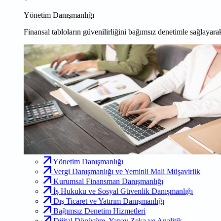
Yönetim Danışmanlığı
Finansal tabloların güvenilirliğini bağımsız denetimle sağlayarak
Yönetim Danışmanlığı
Vergi Danışmanlığı ve Yeminli Mali Müşavirlik
Kurumsal Finansman Danışmanlığı
İş Hukuku ve Sosyal Güvenlik Danışmanlığı
Dış Ticaret ve Yatırım Danışmanlığı
Bağımsız Denetim Hizmetleri
Dijital Dönüşüm, Yapay Zeka ve Analitik