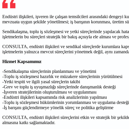
Endüstri ilişkileri, işveren ile çalışan temsilcileri arasındaki dengeyi
mevzuata uygun şekilde yönetilmesi; iş barışının korunması, üretim s
Sendikalaşma, toplu iş sözleşmesi ve yetki süreçlerinde yapılacak ha
işletmelerin bu süreçleri stratejik bir bakış açısıyla ele alması ve pro
CONSULTA, endüstri ilişkileri ve sendikal süreçlerde kurumlara kapsa
işletmelerin yalnızca mevcut süreçlerini yönetmek değil, aynı zamanda o
Hizmet Kapsamımız
-Sendikalaşma süreçlerinin planlanması ve yönetimi
-Toplu iş sözleşmesi hazırlık ve müzakere süreçlerinin yürütülmesi
-Yetki tespiti ve ilgili yasal süreçlerin takibi
-Grev ve toplu iş uyuşmazlığı süreçlerinde danışmanlık desteği
-İşveren stratejilerinin oluşturulması ve uygulanması
-Endüstri ilişkileri kapsamında risk analizlerinin yapılması
-Toplu iş sözleşmesi hükümlerinin yorumlanması ve uygulama desteğ
-İş barışını güçlendirmeye yönelik süreç ve politika geliştirme
CONSULTA, endüstri ilişkileri süreçlerini etkin ve stratejik bir şekild
almasına katkı sağlamaktadır.