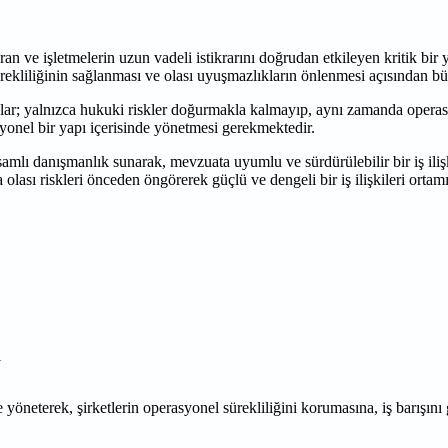
 kuran ve işletmelerin uzun vadeli istikrarını doğrudan etkileyen kritik b
ürekliliğinin sağlanması ve olası uyuşmazlıkların önlenmesi açısından b
talar; yalnızca hukuki riskler doğurmakla kalmayıp, aynı zamanda opera
fesyonel bir yapı içerisinde yönetmesi gerekmektedir.
mlı danışmanlık sunarak, mevzuata uyumlu ve sürdürülebilir bir iş iliş
lası riskleri önceden öngörerek güçlü ve dengeli bir iş ilişkileri ortam
i
e yöneterek, şirketlerin operasyonel sürekliliğini korumasına, iş barışın