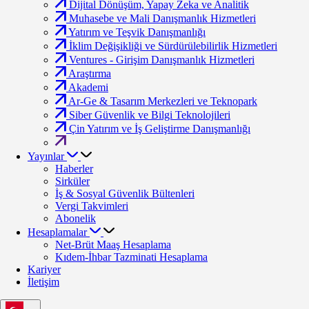
Dijital Dönüşüm, Yapay Zeka ve Analitik
Muhasebe ve Mali Danışmanlık Hizmetleri
Yatırım ve Teşvik Danışmanlığı
İklim Değişikliği ve Sürdürülebilirlik Hizmetleri
Ventures - Girişim Danışmanlık Hizmetleri
Araştırma
Akademi
Ar-Ge & Tasarım Merkezleri ve Teknopark
Siber Güvenlik ve Bilgi Teknolojileri
Çin Yatırım ve İş Geliştirme Danışmanlığı
Yayınlar
Haberler
Sirküler
İş & Sosyal Güvenlik Bültenleri
Vergi Takvimleri
Abonelik
Hesaplamalar
Net-Brüt Maaş Hesaplama
Kıdem-İhbar Tazminati Hesaplama
Kariyer
İletişim