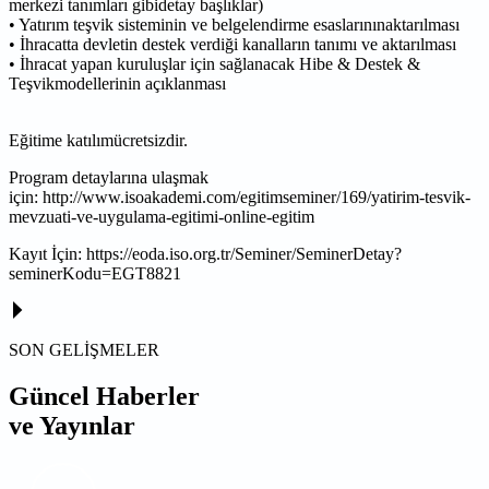
merkezi tanımları gibidetay başlıklar)
• Yatırım teşvik sisteminin ve belgelendirme esaslarınınaktarılması
• İhracatta devletin destek verdiği kanalların tanımı ve aktarılması
• İhracat yapan kuruluşlar için sağlanacak Hibe & Destek &
Teşvikmodellerinin açıklanması
Eğitime katılımücretsizdir.
Program detaylarına ulaşmak
için: http://www.isoakademi.com/egitimseminer/169/yatirim-tesvik-
mevzuati-ve-uygulama-egitimi-online-egitim
Kayıt İçin: https://eoda.iso.org.tr/Seminer/SeminerDetay?
seminerKodu=EGT8821
SON GELİŞMELER
Güncel Haberler
ve Yayınlar