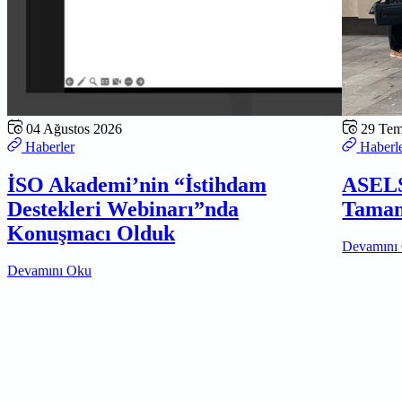
04 Ağustos 2026
29 Te
Haberler
Haberl
İSO Akademi’nin “İstihdam
ASELS
Destekleri Webinarı”nda
Tamam
Konuşmacı Olduk
Devamını
Devamını Oku