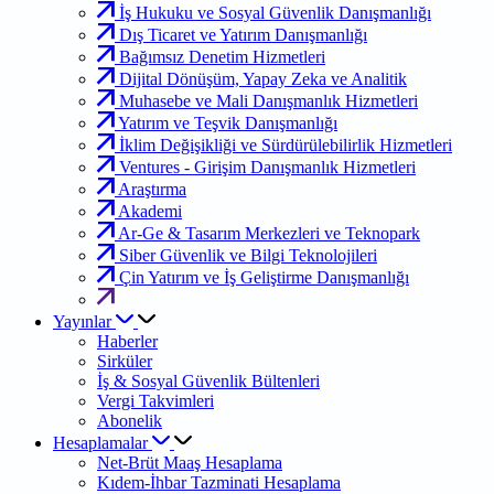
İş Hukuku ve Sosyal Güvenlik Danışmanlığı
Dış Ticaret ve Yatırım Danışmanlığı
Bağımsız Denetim Hizmetleri
Dijital Dönüşüm, Yapay Zeka ve Analitik
Muhasebe ve Mali Danışmanlık Hizmetleri
Yatırım ve Teşvik Danışmanlığı
İklim Değişikliği ve Sürdürülebilirlik Hizmetleri
Ventures - Girişim Danışmanlık Hizmetleri
Araştırma
Akademi
Ar-Ge & Tasarım Merkezleri ve Teknopark
Siber Güvenlik ve Bilgi Teknolojileri
Çin Yatırım ve İş Geliştirme Danışmanlığı
Yayınlar
Haberler
Sirküler
İş & Sosyal Güvenlik Bültenleri
Vergi Takvimleri
Abonelik
Hesaplamalar
Net-Brüt Maaş Hesaplama
Kıdem-İhbar Tazminati Hesaplama