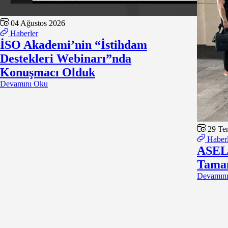
04 Ağustos 2026
Haberler
İSO Akademi’nin “İstihdam
Destekleri Webinarı”nda
Konuşmacı Olduk
Devamını Oku
29 Te
Haberl
ASELS
Tama
Devamın