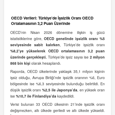
OECD Verileri: Türkiye’de İşsizlik Oranı OECD
Ortalamasının 3,2 Puan Üzerinde
OECD’nin Nisan 2026 dönemine ilişkin iş gücü
istatistiklerine göre,
OECD genelinde işsizlik oranı %5
seviyesinde sabit kalırken
, Türkiye’de işsizlik oranı
%8,2’ye yükselerek OECD ortalamasının 3,2 puan
üzerinde gerçekleşti.
Türkiye’de işsiz sayısı ise
2 milyon
868 bin kişi
olarak hesaplandı.
Raporda, OECD ülkelerinde yaklaşık 35,1 milyon kişinin
işsiz olduğu, Avrupa Birliği’nde işsizlik oranının %6, Euro
bölgesinde ise %6,3 seviyesinde bulunduğu belirtildi. En
düşük işsizlik oranı
%2,5 ile Japonya’da
, en yüksek oran
ise
%10,7 ile Finlandiya’da
kaydedildi.
Verisi bulunan 33 OECD ülkesinin 21’inde işsizlik oranı
değişmezken, altı ülkede geriledi ve altı ülkede yükseldi.