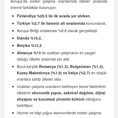
Avrupa’da evden çalışma oranlarında ülkeler arasında
önemli farklılıklar bulunuyor.
Finlandiya %20,5 ile ilk sırada yer alırken,
Türkiye %3,7 ile listenin alt sıralarında
konumlandı.
Avrupa Birliği ortalaması %8,8 olarak gerçekleşti.
İrlanda %19,2,
Belçika %13,2
Almanya %13
ile uzaktan çalışmanın en yaygın
olduğu ülkeler arasında yer aldı.
Buna karşılık
Romanya (%1,3), Bulgaristan (%1,4),
Kuzey Makedonya (%1,9) ve İtalya (%2,7)
en düşük
oranlara sahip ülkeler oldu.
Uzaktan çalışma oranlarını belirleyen temel faktörlerin
ülkelerin
ekonomik yapısı, sektörel dağılımı, dijital
altyapısı ve kurumsal yönetim kültürü
olduğunu
belirtiliyor.
Hizmet ve bilgi yoğun ekonomilerde evden çalışma