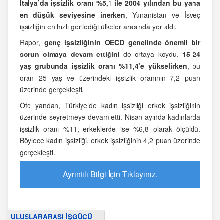
İtalya’da işsizlik oranı %5,1 ile 2004 yılından bu yana
en düşük seviyesine inerken
, Yunanistan ve İsveç
işsizliğin en hızlı gerilediği ülkeler arasında yer aldı.
Rapor,
genç işsizliğinin OECD genelinde önemli bir
sorun olmaya devam ettiğini
de ortaya koydu.
15-24
yaş grubunda işsizlik oranı %11,4’e yükselirken
, bu
oran 25 yaş ve üzerindeki işsizlik oranının 7,2 puan
üzerinde gerçekleşti.
Öte yandan, Türkiye’de kadın işsizliği erkek işsizliğinin
üzerinde seyretmeye devam etti. Nisan ayında kadınlarda
işsizlik oranı %11, erkeklerde ise %6,8 olarak ölçüldü.
Böylece kadın işsizliği, erkek işsizliğinin 4,2 puan üzerinde
gerçekleşti.
Ayrıntılı Bilgi İçin Tıklayınız.
ULUSLARARASI İŞGÜCÜ