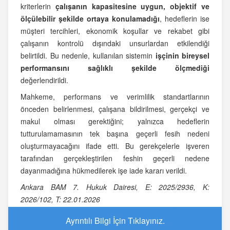
kriterlerin
çalışanın kapasitesine uygun, objektif ve
ölçülebilir şekilde ortaya konulamadığı
, hedeflerin ise
müşteri tercihleri, ekonomik koşullar ve rekabet gibi
çalışanın kontrolü dışındaki unsurlardan etkilendiği
belirtildi. Bu nedenle, kullanılan sistemin
işçinin bireysel
performansını sağlıklı şekilde ölçmediği
değerlendirildi.
Mahkeme, performans ve verimlilik standartlarının
önceden belirlenmesi, çalışana bildirilmesi, gerçekçi ve
makul olması gerektiğini; yalnızca hedeflerin
tutturulamamasının tek başına geçerli fesih nedeni
oluşturmayacağını ifade etti. Bu gerekçelerle işveren
tarafından gerçekleştirilen feshin geçerli nedene
dayanmadığına hükmedilerek işe iade kararı verildi.
Ankara BAM 7. Hukuk Dairesi, E: 2025/2936, K:
2026/102, T: 22.01.2026
Ayrıntılı Bilgi İçin Tıklayınız.