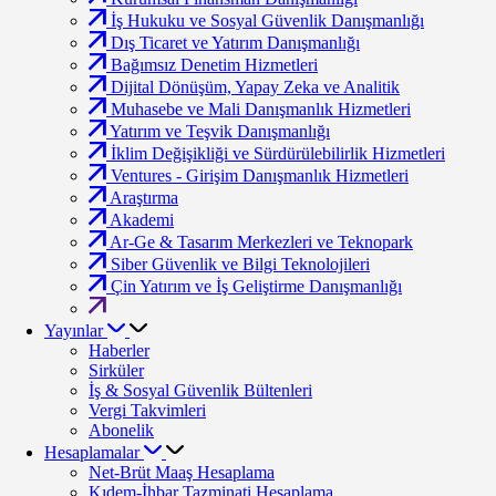
İş Hukuku ve Sosyal Güvenlik Danışmanlığı
Dış Ticaret ve Yatırım Danışmanlığı
Bağımsız Denetim Hizmetleri
Dijital Dönüşüm, Yapay Zeka ve Analitik
Muhasebe ve Mali Danışmanlık Hizmetleri
Yatırım ve Teşvik Danışmanlığı
İklim Değişikliği ve Sürdürülebilirlik Hizmetleri
Ventures - Girişim Danışmanlık Hizmetleri
Araştırma
Akademi
Ar-Ge & Tasarım Merkezleri ve Teknopark
Siber Güvenlik ve Bilgi Teknolojileri
Çin Yatırım ve İş Geliştirme Danışmanlığı
Yayınlar
Haberler
Sirküler
İş & Sosyal Güvenlik Bültenleri
Vergi Takvimleri
Abonelik
Hesaplamalar
Net-Brüt Maaş Hesaplama
Kıdem-İhbar Tazminati Hesaplama