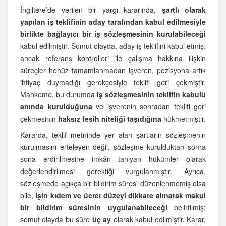
İngiltere’de verilen bir yargı kararında,
şartlı olarak
yapılan iş teklifinin aday tarafından kabul edilmesiyle
birlikte bağlayıcı bir iş sözleşmesinin kurulabileceği
kabul edilmiştir. Somut olayda, aday iş teklifini kabul etmiş;
ancak referans kontrolleri ile çalışma hakkına ilişkin
süreçler henüz tamamlanmadan işveren, pozisyona artık
ihtiyaç duymadığı gerekçesiyle teklifi geri çekmiştir.
Mahkeme, bu durumda
iş sözleşmesinin teklifin kabulü
anında kurulduğuna
ve işverenin sonradan teklifi geri
çekmesinin
haksız fesih niteliği taşıdığına
hükmetmiştir.
Kararda, teklif metninde yer alan şartların sözleşmenin
kurulmasını erteleyen değil, sözleşme kurulduktan sonra
sona erdirilmesine imkân tanıyan hükümler olarak
değerlendirilmesi gerektiği vurgulanmıştır. Ayrıca,
sözleşmede açıkça bir bildirim süresi düzenlenmemiş olsa
bile,
işin kıdem ve ücret düzeyi dikkate alınarak makul
bir bildirim süresinin uygulanabileceği
belirtilmiş;
somut olayda bu süre
üç ay
olarak kabul edilmiştir. Karar,