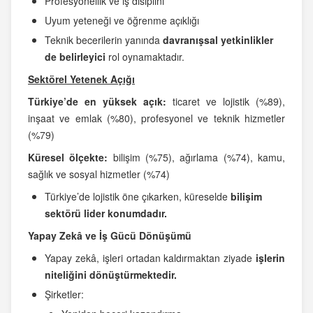
Profesyonellik ve iş disiplini
Uyum yeteneği ve öğrenme açıklığı
Teknik becerilerin yanında
davranışsal yetkinlikler
de belirleyici
rol oynamaktadır.
Sektörel Yetenek Açığı
Türkiye’de en yüksek açık:
ticaret ve lojistik (%89),
inşaat ve emlak (%80), profesyonel ve teknik hizmetler
(%79)
Küresel ölçekte:
bilişim (%75), ağırlama (%74), kamu,
sağlık ve sosyal hizmetler (%74)
Türkiye’de lojistik öne çıkarken, küreselde
bilişim
sektörü lider konumdadır.
Yapay Zekâ ve İş Gücü Dönüşümü
Yapay zekâ, işleri ortadan kaldırmaktan ziyade
işlerin
niteliğini dönüştürmektedir.
Şirketler: