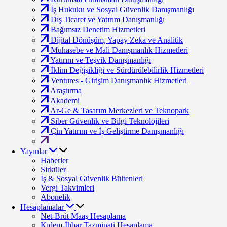
İş Hukuku ve Sosyal Güvenlik Danışmanlığı
Dış Ticaret ve Yatırım Danışmanlığı
Bağımsız Denetim Hizmetleri
Dijital Dönüşüm, Yapay Zeka ve Analitik
Muhasebe ve Mali Danışmanlık Hizmetleri
Yatırım ve Teşvik Danışmanlığı
İklim Değişikliği ve Sürdürülebilirlik Hizmetleri
Ventures - Girişim Danışmanlık Hizmetleri
Araştırma
Akademi
Ar-Ge & Tasarım Merkezleri ve Teknopark
Siber Güvenlik ve Bilgi Teknolojileri
Çin Yatırım ve İş Geliştirme Danışmanlığı
Yayınlar
Haberler
Sirküler
İş & Sosyal Güvenlik Bültenleri
Vergi Takvimleri
Abonelik
Hesaplamalar
Net-Brüt Maaş Hesaplama
Kıdem-İhbar Tazminati Hesaplama