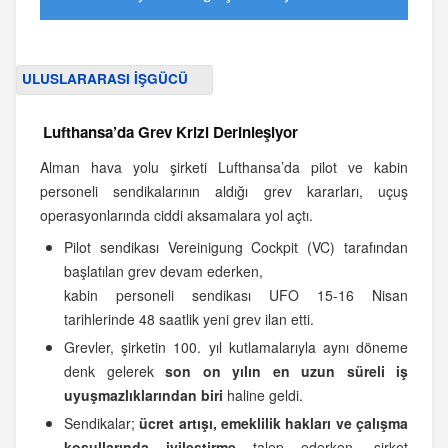
ULUSLARARASI İŞGÜCÜ
Lufthansa’da Grev Krizi Derinleşiyor
Alman hava yolu şirketi Lufthansa’da pilot ve kabin
personeli sendikalarının aldığı grev kararları, uçuş
operasyonlarında ciddi aksamalara yol açtı.
Pilot sendikası Vereinigung Cockpit (VC) tarafından
başlatılan grev devam ederken,
kabin personeli sendikası UFO 15-16 Nisan
tarihlerinde 48 saatlik yeni grev ilan etti.
Grevler, şirketin 100. yıl kutlamalarıyla aynı döneme
denk gelerek
son on yılın en uzun süreli iş
uyuşmazlıklarından biri
haline geldi.
Sendikalar;
ücret artışı, emeklilik hakları ve çalışma
koşullarında iyileştirme
talep ederken, şirket