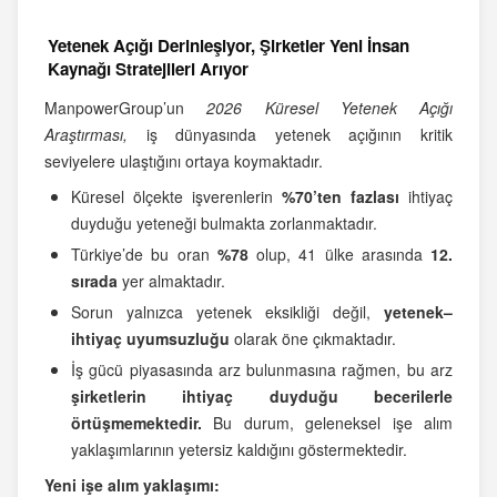
Yetenek Açığı Derinleşiyor, Şirketler Yeni İnsan
Kaynağı Stratejileri Arıyor
ManpowerGroup’un
2026 Küresel Yetenek Açığı
Araştırması,
iş dünyasında yetenek açığının kritik
seviyelere ulaştığını ortaya koymaktadır.
Küresel ölçekte işverenlerin
%70’ten fazlası
ihtiyaç
duyduğu yeteneği bulmakta zorlanmaktadır.
Türkiye’de bu oran
%78
olup, 41 ülke arasında
12.
sırada
yer almaktadır.
Sorun yalnızca yetenek eksikliği değil,
yetenek–
ihtiyaç uyumsuzluğu
olarak öne çıkmaktadır.
İş gücü piyasasında arz bulunmasına rağmen, bu arz
şirketlerin ihtiyaç duyduğu becerilerle
örtüşmemektedir.
Bu durum, geleneksel işe alım
yaklaşımlarının yetersiz kaldığını göstermektedir.
Yeni işe alım yaklaşımı: