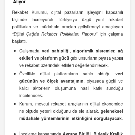
Alıyor
Rekabet Kurumu, dijital pazarların işleyişini kapsamlı
biçimde inceleyerek Türkiye’ye özgü yeni rekabet
politikaları ve müdahale araçları geliştirmeyi amaçlayan
“Dijital Çağda Rekabet Politikaları Raporu”
için çalışma
başlattı.
Çalışmada
veri sahipliği, algoritmik sistemler, ağ
etkileri ve platform gücü
gibi unsurların piyasa yapısı
ve rekabet üzerindeki etkileri değerlendirilecek.
Özellikle dijital platformların sahip olduğu
veri
gücünün ve ölçek avantajının
, piyasada güçlü ve
kalıcı aktörlerin oluşumuna nasıl katkı sunduğu
incelenecek.
Kurum, mevcut rekabet araçlarının dijital ekonomide
ne ölçüde yeterli olduğunu da ele alarak,
geleneksel
müdahale yöntemlerinin etkinliğini sorgulayacak
.
İnceleme kapsamında
Avrupa Birliği, Birleşik Krallık