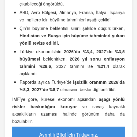
çıkabileceği öngörüldü.
ABD, Avro Bölgesi, Almanya, Fransa, İtalya, İspanya
ve İngiltere için büyüme tahminleri aşağı çekildi.
Çin’in büyüme beklentisi sınırlı şekilde düşürülürken,
Hindistan ve Rusya için büyüme tahminleri yukarı
yönlü revize edildi.
Türkiye ekonomisinin
2026’da %3,4, 2027’de %3,5
büyümesi
beklenirken,
2026 yıl sonu enflasyon
tahmini %28,6
, 2027 tahmini ise
%21,4
olarak
açıklandı.
Raporda ayrıca Türkiye’de
işsizlik oranının 2026’da
%8,3, 2027’de %8,7
olmasının beklendiği belirtildi.
IMF’ye göre, küresel ekonomi açısından
aşağı yönlü
riskler baskınlığını koruyor
ve savaş kaynaklı
aksaklıkların uzaması halinde görünüm daha da
bozulabilir.
Ayrıntılı Bilgi İçin Tıklayınız.