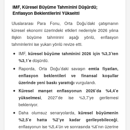
IMF, Küresel Büyüme Tahminini Düşürdü;
Enflasyon Beklentilerini Yükseltti
Uluslararası Para Fonu, Orta Doğu’daki çatışmanın
küresel ekonomi üzerindeki etkileri nedeniyle 2026 yılına
ilişkin büyüme tahminini aşağı yönlü, enflasyon
tahminlerini ise yukarı yönlü revize etti.
IMF,
küresel büyüme tahminini 2026 için %3,3’ten
%3,1’e
düşürdü.
Raporda, Orta Doğu’daki savaşın
emtia fiyatları,
enflasyon beklentileri ve finansal koşullar
üzerinde yeni baskı yarattığı
vurgulandı.
Küresel manşet enflasyonun 2026’da %4,4’e
yükselmesi
, 2027’de ise %3,7’ye gerilemesi
bekleniyor.
Daha olumsuz senaryolarda,
küresel büyümenin
%2,5’e hatta %2’ye kadar gerileyebileceği
,
enflasyonun ise %5,4’ün ve sonrasında %6’nın üzerine