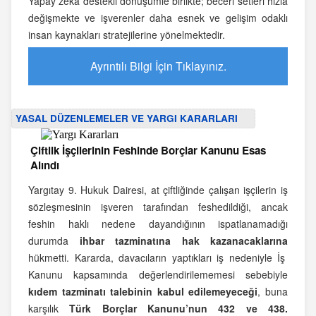
Yapay zekâ destekli dönüşümle birlikte; beceri setleri hızla
değişmekte ve işverenler daha esnek ve gelişim odaklı
insan kaynakları stratejilerine yönelmektedir.
Ayrıntılı Bilgi İçin Tıklayınız.
YASAL DÜZENLEMELER VE YARGI KARARLARI
Çiftlik İşçilerinin Feshinde Borçlar Kanunu Esas
Alındı
Yargıtay 9. Hukuk Dairesi, at çiftliğinde çalışan işçilerin iş
sözleşmesinin işveren tarafından feshedildiği, ancak
feshin haklı nedene dayandığının ispatlanamadığı
durumda
ihbar tazminatına hak kazanacaklarına
hükmetti. Kararda, davacıların yaptıkları iş nedeniyle İş
Kanunu kapsamında değerlendirilememesi sebebiyle
kıdem tazminatı talebinin kabul edilemeyeceği
, buna
karşılık
Türk Borçlar Kanunu’nun 432 ve 438.