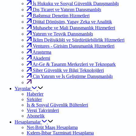
İş Hukuku ve Sosyal Güvenlik Danışmanlığı
Dış Ticaret ve Yatırım Danışmanlığı
Bağımsız Denetim Hizmetleri
Dijital Dönüşüm, Yapay Zeka ve Analitik
Muhasebe ve Mali Danışmanlık Hizmetleri
Yatırım ve Teşvik Danışmanlığı
İklim Değişikliği ve Sürdürülebilirlik Hizmetleri
Ventures - Girişim Danışmanlık Hizmetleri
Araştırma
Akademi
Ar-Ge & Tasarım Merkezleri ve Teknopark
Siber Güvenlik ve Bilgi Teknolojileri
Çin Yatırım ve İş Geliştirme Danışmanlığı
Yayınlar
Haberler
Sirküler
İş & Sosyal Güvenlik Bültenleri
Vergi Takvimleri
Abonelik
Hesaplamalar
Net-Brüt Maaş Hesaplama
Kıdem-İhbar Tazminati Hesaplama