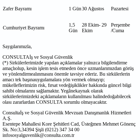
Zafer Bayramı
1 Gün
30 Ağustos
Pazartesi
1,5
28 Ekim- 29
Perşembe
Cumhuriyet Bayramı
Gün
Ekim
/Cuma
Saygılarımızla,
CONSULTAİş ve Sosyal Güvenlik
(*) Sirkülerlerimizde yapılan açıklamalar yalnızca bilgilendirme
amaçlıolup, kesin işlem tesis etmeden önce uzmanlarımızdan görüş
ve yönlendirmealınmasını önemle tavsiye ederiz. Bu sirkülerlerin
amacı tek başınauygulamalara yön vermek olmayıp;
mükelleflerimizin risk, fırsat vedeğişiklikler hakkında güncel bilgi
sahibi olmalarını sağlamaktır. Yegânekaynak olarak
sirkülerlerimizdeki açıklamaların kullanılması halindedoğabilecek
olası zararlardan CONSULTA sorumlu olmayacaktır.
Consultaİş ve Sosyal Güvenlik Mevzuatı Danışmanlık Hizmetleri
A.Ş.
Esentepe Mahallesi Kore Şehitleri Cad, Üsteğmen Mehmet Gönenç
Sk. No:3,34394 Şişli (0212) 347 34 00
infososyalguvenlik@consulta.com.tr