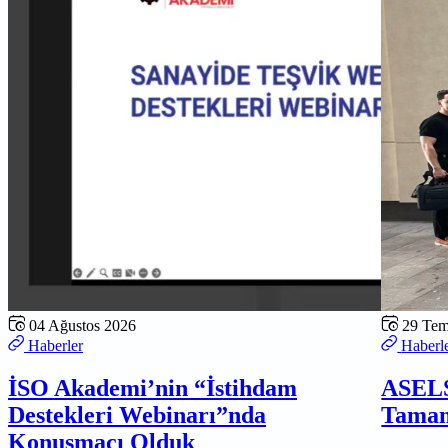
04 Ağustos 2026
29 Te
Haberler
Haberl
İSO Akademi’nin “İstihdam
ASELS
Destekleri Webinarı”nda
Tamam
Konuşmacı Olduk