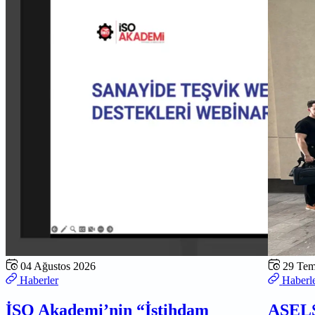
04 Ağustos 2026
29 Te
Haberler
Haberl
İSO Akademi’nin “İstihdam
ASELS