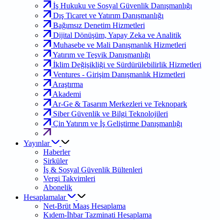
İş Hukuku ve Sosyal Güvenlik Danışmanlığı
Dış Ticaret ve Yatırım Danışmanlığı
Bağımsız Denetim Hizmetleri
Dijital Dönüşüm, Yapay Zeka ve Analitik
Muhasebe ve Mali Danışmanlık Hizmetleri
Yatırım ve Teşvik Danışmanlığı
İklim Değişikliği ve Sürdürülebilirlik Hizmetleri
Ventures - Girişim Danışmanlık Hizmetleri
Araştırma
Akademi
Ar-Ge & Tasarım Merkezleri ve Teknopark
Siber Güvenlik ve Bilgi Teknolojileri
Çin Yatırım ve İş Geliştirme Danışmanlığı
Yayınlar
Haberler
Sirküler
İş & Sosyal Güvenlik Bültenleri
Vergi Takvimleri
Abonelik
Hesaplamalar
Net-Brüt Maaş Hesaplama
Kıdem-İhbar Tazminati Hesaplama