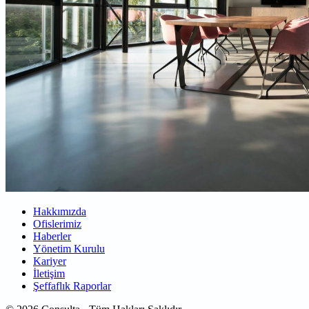
Hakkımızda
Ofislerimiz
Haberler
Yönetim Kurulu
Kariyer
İletişim
Şeffaflık Raporlar