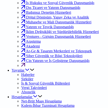
İş Hukuku ve Sosyal Güvenlik Danışmanlığı
Dış Ticaret ve Yatırım Danışmanlığı
Bağımsız Denetim Hizmetleri
Dijital Dönüşüm, Yapay Zeka ve Analitik
Muhasebe ve Mali Danışmanlık Hizmetleri
Yatırım ve Teşvik Danışmanlığı
İklim Değişikliği ve Sürdürülebilirlik Hizmetleri
Ventures - Girişim Danışmanlık Hizmetleri
Araştırma
Akademi
Ar-Ge & Tasarım Merkezleri ve Teknopark
Siber Güvenlik ve Bilgi Teknolojileri
Çin Yatırım ve İş Geliştirme Danışmanlığı
Yayınlar
Haberler
Sirküler
İş & Sosyal Güvenlik Bültenleri
Vergi Takvimleri
Abonelik
Hesaplamalar
Net-Brüt Maaş Hesaplama
Kıdem-İhbar Tazminati Hesaplama