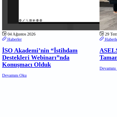
04 Ağustos 2026
29 Te
Haberler
Haberl
İSO Akademi’nin “İstihdam
ASELS
Destekleri Webinarı”nda
Tamam
Konuşmacı Olduk
Devamını
Devamını Oku