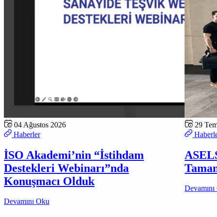
04 Ağustos 2026
29 Te
Haberler
Haberl
İSO Akademi’nin “İstihdam
ASELS
Destekleri Webinarı”nda
Tamam
Konuşmacı Olduk
Devamını
Devamını Oku