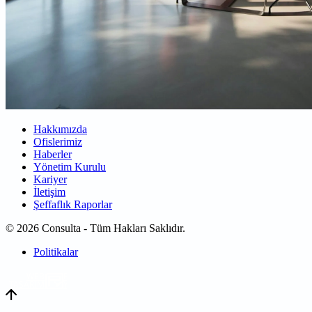
Hakkımızda
Ofislerimiz
Haberler
Yönetim Kurulu
Kariyer
İletişim
Şeffaflık Raporlar
© 2026 Consulta - Tüm Hakları Saklıdır.
Politikalar
WEB
TASARIM