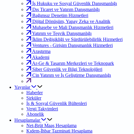
İş Hukuku ve Sosyal Güvenlik Danışmanlığı
Dış Ticaret ve Yatırım Danışmanlığı
Bağımsız Denetim Hizmetleri
Dijital Dönüşüm, Yapay Zeka ve Analitik
Muhasebe ve Mali Danışmanlık Hizmetleri
Yatırım ve Teşvik Danışmanlığı
İklim Değişikliği ve Sürdürülebilirlik Hizmetleri
Ventures - Girişim Danışmanlık Hizmetleri
Araştırma
Akademi
Ar-Ge & Tasarım Merkezleri ve Teknopark
Siber Güvenlik ve Bilgi Teknolojileri
Çin Yatırım ve İş Geliştirme Danışmanlığı
Yayınlar
Haberler
Sirküler
İş & Sosyal Güvenlik Bültenleri
Vergi Takvimleri
Abonelik
Hesaplamalar
Net-Brüt Maaş Hesaplama
Kıdem-İhbar Tazminati Hesaplama