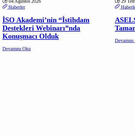
04 Ağustos 2026
29 Te
Haberler
Haberl
İSO Akademi’nin “İstihdam
ASELS
Destekleri Webinarı”nda
Tamam
Konuşmacı Olduk
Devamını
Devamını Oku