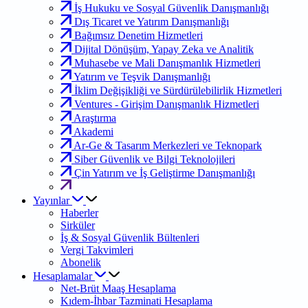
İş Hukuku ve Sosyal Güvenlik Danışmanlığı
Dış Ticaret ve Yatırım Danışmanlığı
Bağımsız Denetim Hizmetleri
Dijital Dönüşüm, Yapay Zeka ve Analitik
Muhasebe ve Mali Danışmanlık Hizmetleri
Yatırım ve Teşvik Danışmanlığı
İklim Değişikliği ve Sürdürülebilirlik Hizmetleri
Ventures - Girişim Danışmanlık Hizmetleri
Araştırma
Akademi
Ar-Ge & Tasarım Merkezleri ve Teknopark
Siber Güvenlik ve Bilgi Teknolojileri
Çin Yatırım ve İş Geliştirme Danışmanlığı
Yayınlar
Haberler
Sirküler
İş & Sosyal Güvenlik Bültenleri
Vergi Takvimleri
Abonelik
Hesaplamalar
Net-Brüt Maaş Hesaplama
Kıdem-İhbar Tazminati Hesaplama