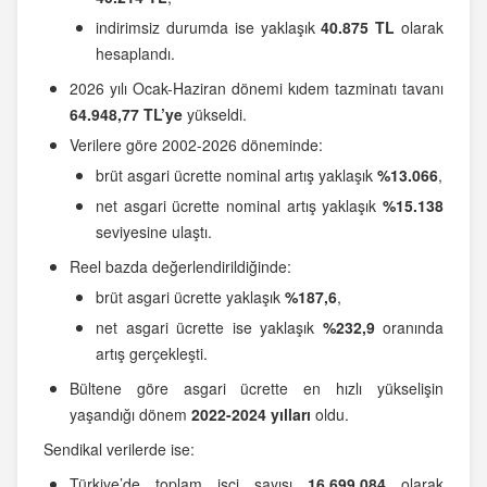
indirimsiz durumda ise yaklaşık
40.875 TL
olarak
hesaplandı.
2026 yılı Ocak-Haziran dönemi kıdem tazminatı tavanı
64.948,77 TL’ye
yükseldi.
Verilere göre 2002-2026 döneminde:
brüt asgari ücrette nominal artış yaklaşık
%13.066
,
net asgari ücrette nominal artış yaklaşık
%15.138
seviyesine ulaştı.
Reel bazda değerlendirildiğinde:
brüt asgari ücrette yaklaşık
%187,6
,
net asgari ücrette ise yaklaşık
%232,9
oranında
artış gerçekleşti.
Bültene göre asgari ücrette en hızlı yükselişin
yaşandığı dönem
2022-2024 yılları
oldu.
Sendikal verilerde ise:
Türkiye’de toplam işçi sayısı
16.699.084
olarak