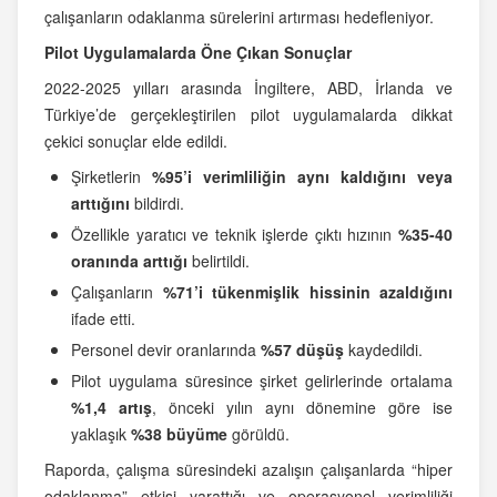
çalışanların odaklanma sürelerini artırması hedefleniyor.
Pilot Uygulamalarda Öne Çıkan Sonuçlar
2022-2025 yılları arasında İngiltere, ABD, İrlanda ve
Türkiye’de gerçekleştirilen pilot uygulamalarda dikkat
çekici sonuçlar elde edildi.
Şirketlerin
%95’i verimliliğin aynı kaldığını veya
arttığını
bildirdi.
Özellikle yaratıcı ve teknik işlerde çıktı hızının
%35-40
oranında arttığı
belirtildi.
Çalışanların
%71’i tükenmişlik hissinin azaldığını
ifade etti.
Personel devir oranlarında
%57 düşüş
kaydedildi.
Pilot uygulama süresince şirket gelirlerinde ortalama
%1,4 artış
, önceki yılın aynı dönemine göre ise
yaklaşık
%38 büyüme
görüldü.
Raporda, çalışma süresindeki azalışın çalışanlarda “hiper
odaklanma” etkisi yarattığı ve operasyonel verimliliği