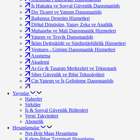
İş Hukuku ve Sosyal Güvenlik Danışmanlığı
Dış Ticaret ve Yatırım Danışmanlığı
Bağımsız Denetim Hizmetleri
Dijital Dönüşüm, Yapay Zeka ve Analitik
Muhasebe ve Mali Danışmanlık Hizmetleri
Yatırım ve Teşvik Danışmanlığı
İklim Değişikliği ve Sürdürülebilirlik Hizmetleri
Ventures - Girişim Danışmanlık Hizmetleri
Araştırma
Akademi
Ar-Ge & Tasarım Merkezleri ve Teknopark
Siber Güvenlik ve Bilgi Teknolojileri
Çin Yatırım ve İş Geliştirme Danışmanlığı
Yayınlar
Haberler
Sirküler
İş & Sosyal Güvenlik Bültenleri
Vergi Takvimleri
Abonelik
Hesaplamalar
Net-Brüt Maaş Hesaplama
Kıdem-İhbar Tazminati Hesaplama