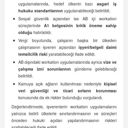
uygulamalarında, hedef ülkenin bazı
asgari iş
hukuku standartlarının
uygulanabileceği belirtildi.
Sosyal güvenlik açısından ise AB içi workation
süreçlerinde
A1 belgesinin kritik öneme sahip
olduğu
hatırlatıldı.
Vergi boyutunda, çalışanın başka bir ülkeden
çalışmasının işveren açısından
işyeri/belgeli daimi
temsilcilik riski
yaratabileceği ifade edildi.
AB dışındaki workation uygulamalarında ayrıca
vize ve
çalışma izni sorunlarının
gündeme gelebileceği
belirtildi.
Kamuya açık ağların kullanılması nedeniyle
kişisel
veri güvenliği ve ticari sırların korunması
konusunda da ek riskler bulunduğu vurgulandı.
Değerlendirmede, işverenlerin workation uygulamalarını
yalnızca belirli ülkelerle sınırlandırmasının ve süreçleri
önceden hukuki açıdan yapılandırmasının riskleri
azaltabileceği ifade edildi.