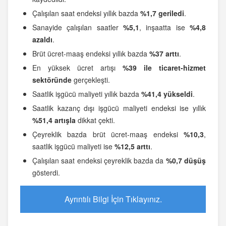
Çalışılan saat endeksi yıllık bazda
%1,7 geriledi
.
Sanayide çalışılan saatler
%5,1
, inşaatta ise
%4,8
azaldı
.
Brüt ücret-maaş endeksi yıllık bazda
%37 arttı
.
En yüksek ücret artışı
%39 ile ticaret-hizmet
sektöründe
gerçekleşti.
Saatlik işgücü maliyeti yıllık bazda
%41,4 yükseldi
.
Saatlik kazanç dışı işgücü maliyeti endeksi ise yıllık
%51,4 artışla
dikkat çekti.
Çeyreklik bazda brüt ücret-maaş endeksi
%10,3
,
saatlik işgücü maliyeti ise
%12,5 arttı
.
Çalışılan saat endeksi çeyreklik bazda da
%0,7 düşüş
gösterdi.
Ayrıntılı Bilgi İçin Tıklayınız.