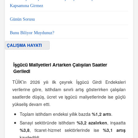
Kapsamına Girmez
Günün Sorusu
Bunu Biliyor Muydunuz?
ÇALIŞMA HAYATI
İşgücü Maliyetleri Artarken Çalışılan Saatler
Geriledi
TÜİK’in 2026 yılı ilk çeyrek İşgücü Girdi Endeksleri
verilerine göre, istihdam sınırlı artış gösterirken çalışılan
saatlerde düşüş, ücret ve işgücü maliyetlerinde ise güçlü
yükseliş devam etti.
Toplam istihdam endeksi yıllık bazda
%1,2 arttı
.
Sanayi sektöründe istihdam
%3,2 azalırken
, inşaatta
%3,8
, ticaret-hizmet sektörlerinde ise
%3,1 artış
kaydedildi.