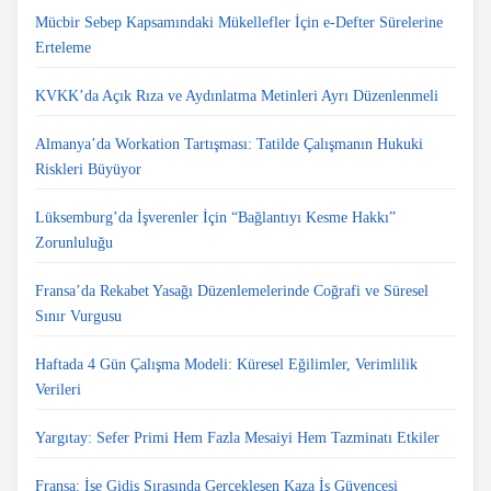
Mücbir Sebep Kapsamındaki Mükellefler İçin e-Defter Sürelerine
Erteleme
KVKK’da Açık Rıza ve Aydınlatma Metinleri Ayrı Düzenlenmeli
Almanya’da Workation Tartışması: Tatilde Çalışmanın Hukuki
Riskleri Büyüyor
Lüksemburg’da İşverenler İçin “Bağlantıyı Kesme Hakkı”
Zorunluluğu
Fransa’da Rekabet Yasağı Düzenlemelerinde Coğrafi ve Süresel
Sınır Vurgusu
Haftada 4 Gün Çalışma Modeli: Küresel Eğilimler, Verimlilik
Verileri
Yargıtay: Sefer Primi Hem Fazla Mesaiyi Hem Tazminatı Etkiler
Fransa: İşe Gidiş Sırasında Gerçekleşen Kaza İş Güvencesi