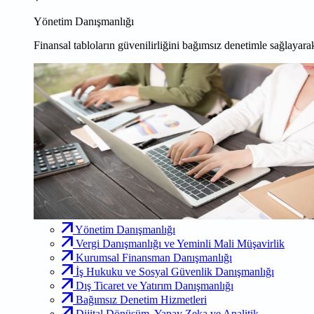
Yönetim Danışmanlığı
Finansal tabloların güvenilirliğini bağımsız denetimle sağlayarak
Yönetim Danışmanlığı
Vergi Danışmanlığı ve Yeminli Mali Müşavirlik
Kurumsal Finansman Danışmanlığı
İş Hukuku ve Sosyal Güvenlik Danışmanlığı
Dış Ticaret ve Yatırım Danışmanlığı
Bağımsız Denetim Hizmetleri
Dijital Dönüşüm, Yapay Zeka ve Analitik