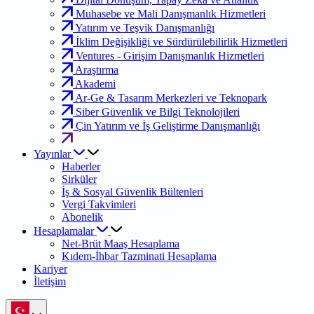
Muhasebe ve Mali Danışmanlık Hizmetleri
Yatırım ve Teşvik Danışmanlığı
İklim Değişikliği ve Sürdürülebilirlik Hizmetleri
Ventures - Girişim Danışmanlık Hizmetleri
Araştırma
Akademi
Ar-Ge & Tasarım Merkezleri ve Teknopark
Siber Güvenlik ve Bilgi Teknolojileri
Çin Yatırım ve İş Geliştirme Danışmanlığı
Yayınlar
Haberler
Sirküler
İş & Sosyal Güvenlik Bültenleri
Vergi Takvimleri
Abonelik
Hesaplamalar
Net-Brüt Maaş Hesaplama
Kıdem-İhbar Tazminati Hesaplama
Kariyer
İletişim