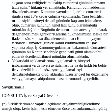
akşamı sona erdiğinde müteakip cumartesi gününün tamamı
tatilyapılır.” hükmü yer almaktadır. Kanunun bu maddesinin
düzenleniş amacı, Kanunun yayınlandığıtarihte cumartesi
günleri saat 13’e kadar çalışma yapılmasıdır. Yasa belirtilen
maddesiylebu süreyi de tatil gününün kapsamı içine almış
olup, cumartesi gününün genel tatil günü olarakkabulü
mümkün değildir. Bugünün de normal cumartesi günü olarak
değerlendirilmesi gerekir.”Kararına hükmedilmiştir. Başka bir
ifade ile söz konusu düzenlemenin amacı Kanununyayım
tarihinde Cumartesi günleri kamu kurumlarının çalışma
yapması olup, İş Kanunuuygulamaları bakamında Cumartesi
gününün bu Kanun sebebiyle genel tatil günü olarakkabul
edilerek ücretlendirilmesi mümkün olmamaktadır.
Yukarıdaki açıklamalarımız uygulamaları, bireysel
işsözleşmesi ya da işyeri uygulaması ile ya da farklı bir belge
ile ve özellikle toplu sözleşmeuygulamalarıyla
değiştirilebilmekte olup, aktarılan hususlar özel bir düzenleme
ve uygulamaya sahipolunmaması durumunda geçerlidir.
Saygılarımızla
CONSULTA İş ve Sosyal Güvenlik
(*) Sirkülerlerimizde yapılan açıklamalar yalnızcabilgilendirme
amaçlı olup, kesin işlem tesis etmeden önce uzmanlarımızdan görüş