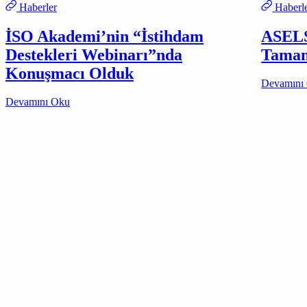
Haberler
Haberl
İSO Akademi’nin “İstihdam
ASELS
Destekleri Webinarı”nda
Tamam
Konuşmacı Olduk
Devamını
Devamını Oku