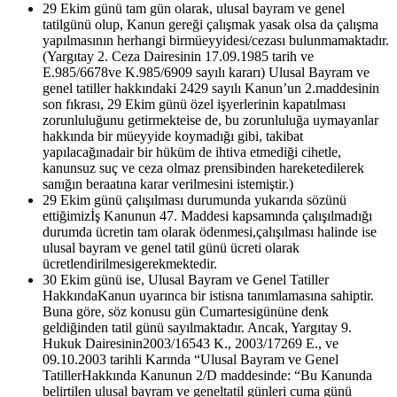
29 Ekim günü tam gün olarak, ulusal bayram ve genel
tatilgünü olup, Kanun gereği çalışmak yasak olsa da çalışma
yapılmasının herhangi birmüeyyidesi/cezası bulunmamaktadır.
(Yargıtay 2. Ceza Dairesinin 17.09.1985 tarih ve
E.985/6678ve K.985/6909 sayılı kararı) Ulusal Bayram ve
genel tatiller hakkındaki 2429 sayılı Kanun’un 2.maddesinin
son fıkrası, 29 Ekim günü özel işyerlerinin kapatılması
zorunluluğunu getirmekteise de, bu zorunluluğa uymayanlar
hakkında bir müeyyide koymadığı gibi, takibat
yapılacağınadair bir hüküm de ihtiva etmediği cihetle,
kanunsuz suç ve ceza olmaz prensibinden hareketedilerek
sanığın beraatına karar verilmesini istemiştir.)
29 Ekim günü çalışılması durumunda yukarıda sözünü
ettiğimizİş Kanunun 47. Maddesi kapsamında çalışılmadığı
durumda ücretin tam olarak ödenmesi,çalışılması halinde ise
ulusal bayram ve genel tatil günü ücreti olarak
ücretlendirilmesigerekmektedir.
30 Ekim günü ise, Ulusal Bayram ve Genel Tatiller
HakkındaKanun uyarınca bir istisna tanımlamasına sahiptir.
Buna göre, söz konusu gün Cumartesigününe denk
geldiğinden tatil günü sayılmaktadır. Ancak, Yargıtay 9.
Hukuk Dairesinin2003/16543 K., 2003/17269 E., ve
09.10.2003 tarihli Karında “Ulusal Bayram ve Genel
TatillerHakkında Kanunun 2/D maddesinde: “Bu Kanunda
belirtilen ulusal bayram ve geneltatil günleri cuma günü