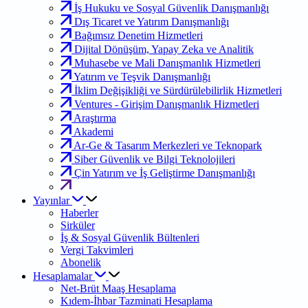
İş Hukuku ve Sosyal Güvenlik Danışmanlığı
Dış Ticaret ve Yatırım Danışmanlığı
Bağımsız Denetim Hizmetleri
Dijital Dönüşüm, Yapay Zeka ve Analitik
Muhasebe ve Mali Danışmanlık Hizmetleri
Yatırım ve Teşvik Danışmanlığı
İklim Değişikliği ve Sürdürülebilirlik Hizmetleri
Ventures - Girişim Danışmanlık Hizmetleri
Araştırma
Akademi
Ar-Ge & Tasarım Merkezleri ve Teknopark
Siber Güvenlik ve Bilgi Teknolojileri
Çin Yatırım ve İş Geliştirme Danışmanlığı
Yayınlar
Haberler
Sirküler
İş & Sosyal Güvenlik Bültenleri
Vergi Takvimleri
Abonelik
Hesaplamalar
Net-Brüt Maaş Hesaplama
Kıdem-İhbar Tazminati Hesaplama