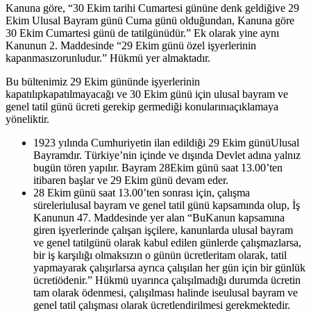
Kanuna göre, “30 Ekim tarihi Cumartesi gününe denk geldiğive 29
Ekim Ulusal Bayram günü Cuma günü olduğundan, Kanuna göre
30 Ekim Cumartesi günü de tatilgünüdür.” Ek olarak yine aynı
Kanunun 2. Maddesinde “29 Ekim günü özel işyerlerinin
kapanmasızorunludur.” Hükmü yer almaktadır.
Bu bültenimiz 29 Ekim gününde işyerlerinin
kapatılıpkapatılmayacağı ve 30 Ekim günü için ulusal bayram ve
genel tatil günü ücreti gerekip germediği konularınıaçıklamaya
yöneliktir.
1923 yılında Cumhuriyetin ilan edildiği 29 Ekim günüUlusal
Bayramdır. Türkiye’nin içinde ve dışında Devlet adına yalnız
bugün tören yapılır. Bayram 28Ekim günü saat 13.00’ten
itibaren başlar ve 29 Ekim günü devam eder.
28 Ekim günü saat 13.00’ten sonrası için, çalışma
süreleriulusal bayram ve genel tatil günü kapsamında olup, İş
Kanunun 47. Maddesinde yer alan “BuKanun kapsamına
giren işyerlerinde çalışan işçilere, kanunlarda ulusal bayram
ve genel tatilgünü olarak kabul edilen günlerde çalışmazlarsa,
bir iş karşılığı olmaksızın o günün ücretleritam olarak, tatil
yapmayarak çalışırlarsa ayrıca çalışılan her gün için bir günlük
ücretiödenir.” Hükmü uyarınca çalışılmadığı durumda ücretin
tam olarak ödenmesi, çalışılması halinde iseulusal bayram ve
genel tatil çalışması olarak ücretlendirilmesi gerekmektedir.