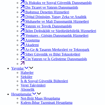
İş Hukuku ve Sosyal Güvenlik Danışmanlığı
Dış Ticaret ve Yatırım Danışmanlığı
Bağımsız Denetim Hizmetleri
Dijital Dönüşüm, Yapay Zeka ve Analitik
Muhasebe ve Mali Danışmanlık Hizmetleri
Yatırım ve Teşvik Danışmanlığı
İklim Değişikliği ve Sürdürülebilirlik Hizmetleri
Ventures - Girişim Danışmanlık Hizmetleri
Araştırma
Akademi
Ar-Ge & Tasarım Merkezleri ve Teknopark
Siber Güvenlik ve Bilgi Teknolojileri
Çin Yatırım ve İş Geliştirme Danışmanlığı
Yayınlar
Haberler
Sirküler
İş & Sosyal Güvenlik Bültenleri
Vergi Takvimleri
Abonelik
Hesaplamalar
Net-Brüt Maaş Hesaplama
Kıdem-İhbar Tazminati Hesaplama