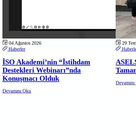
04 Ağustos 2026
29 Te
Haberler
Haberl
İSO Akademi’nin “İstihdam
ASELS
Destekleri Webinarı”nda
Tamam
Konuşmacı Olduk
Devamını
Devamını Oku