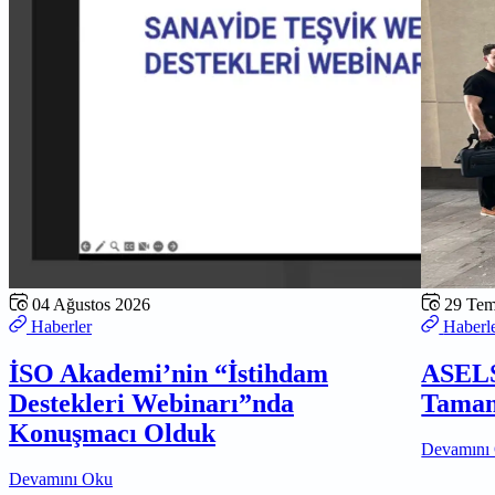
04 Ağustos 2026
29 Te
Haberler
Haberl
İSO Akademi’nin “İstihdam
ASELS
Destekleri Webinarı”nda
Tamam
Konuşmacı Olduk
Devamını
Devamını Oku