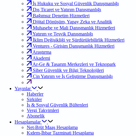
İş Hukuku ve Sosyal Güvenlik Danışmanlığı
Dış Ticaret ve Yatırım Danışmanlığı
Bağımsız Denetim Hizmetleri
Dijital Dönüşüm, Yapay Zeka ve Analitik
Muhasebe ve Mali Danışmanlık Hizmetleri
Yatırım ve Teşvik Danışmanlığı
İklim Değişikliği ve Sürdürülebilirlik Hizmetleri
Ventures - Girişim Danışmanlık Hizmetleri
Araştırma
Akademi
Ar-Ge & Tasarım Merkezleri ve Teknopark
Siber Güvenlik ve Bilgi Teknolojileri
Çin Yatırım ve İş Geliştirme Danışmanlığı
Yayınlar
Haberler
Sirküler
İş & Sosyal Güvenlik Bültenleri
Vergi Takvimleri
Abonelik
Hesaplamalar
Net-Brüt Maaş Hesaplama
Kıdem-İhbar Tazminati Hesaplama