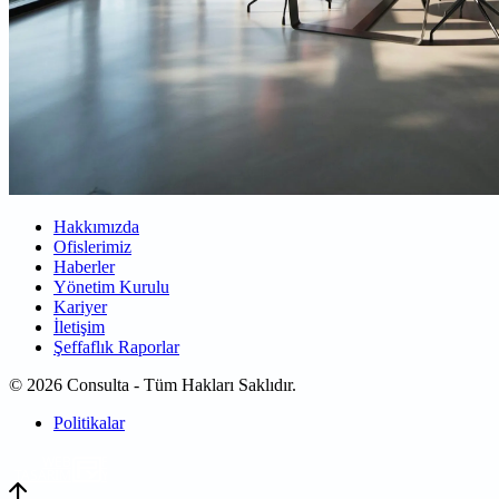
Hakkımızda
Ofislerimiz
Haberler
Yönetim Kurulu
Kariyer
İletişim
Şeffaflık Raporlar
© 2026 Consulta - Tüm Hakları Saklıdır.
Politikalar
WEB
TASARIM