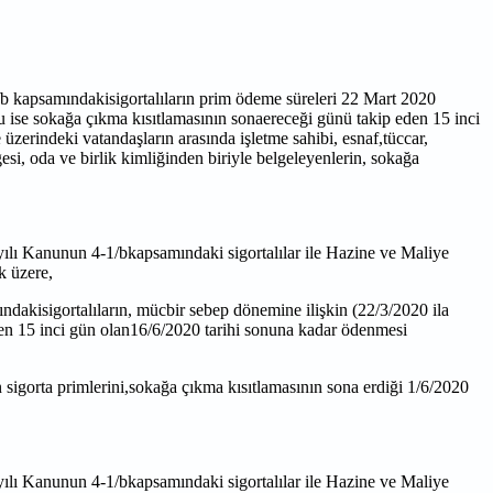
1/b kapsamındakisigortalıların prim ödeme süreleri 22 Mart 2020
u ise sokağa çıkma kısıtlamasının sonaereceği günü takip eden 15 inci
 üzerindeki vatandaşların arasında işletme sahibi, esnaf,tüccar,
gesi, oda ve birlik kimliğinden biriyle belgeleyenlerin, sokağa
sayılı Kanunun 4-1/bkapsamındaki sigortalılar ile Hazine ve Maliye
k üzere,
ndakisigortalıların, mücbir sebep dönemine ilişkin (22/3/2020 ila
eden 15 inci gün olan16/6/2020 tarihi sonuna kadar ödenmesi
 sigorta primlerini,sokağa çıkma kısıtlamasının sona erdiği 1/6/2020
sayılı Kanunun 4-1/bkapsamındaki sigortalılar ile Hazine ve Maliye