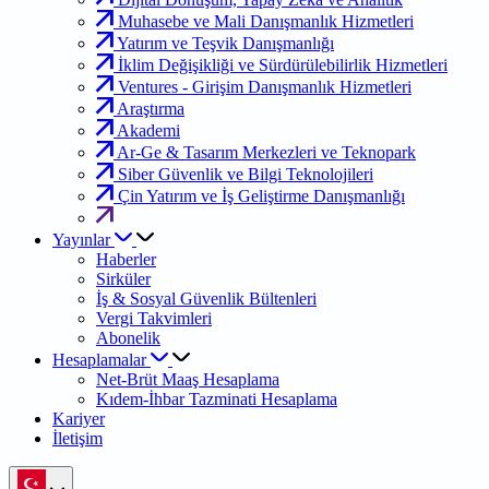
Muhasebe ve Mali Danışmanlık Hizmetleri
Yatırım ve Teşvik Danışmanlığı
İklim Değişikliği ve Sürdürülebilirlik Hizmetleri
Ventures - Girişim Danışmanlık Hizmetleri
Araştırma
Akademi
Ar-Ge & Tasarım Merkezleri ve Teknopark
Siber Güvenlik ve Bilgi Teknolojileri
Çin Yatırım ve İş Geliştirme Danışmanlığı
Yayınlar
Haberler
Sirküler
İş & Sosyal Güvenlik Bültenleri
Vergi Takvimleri
Abonelik
Hesaplamalar
Net-Brüt Maaş Hesaplama
Kıdem-İhbar Tazminati Hesaplama
Kariyer
İletişim