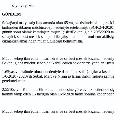
sayfayı yazdır
GÜNDEM
Sokağaçıkma yasağı kapsamında olan 65 yaş ve üstünde olan gerçek kişi
tarihinden itibaren mücbirsebep nedeniyle ertelenmişti (SGK2/4/2020 
günün sonu olarak kararlaştırılmıştır. İçişleriBakanlığının 29/5/2020 t
sanayici, serbest meslek sahipleri ile çalışanlardan durumlarını aktifsi
çıkmakısıtlamasından muaf tutulacağı belirtilmiştir.
Mücbirsebep ilan edilen ticari, zirai ve serbest meslek kazancı nedeni
Bakanlığınca mücbir sebep halikabul edilen sektörlerde yer alan işver
1.65yaş ve üstünde olması nedeniyle daha önce sokağa çıkma kısıtlamas
1/6/2020) 2020yılı Şubat, Mart ve Nisan aylarına ilişkin sigorta prim
gerekmektedir.
2.5510sayılı Kanunun Ek-9 uncu maddesine göre ev hizmetlerinde sigort
tarihini takip eden 15 incigün olan 16/6/2020 tarihi sonuna kadar öde
Mücbirsebep ilan edilen ticari, zirai ve serbest meslek kazancı nedeni