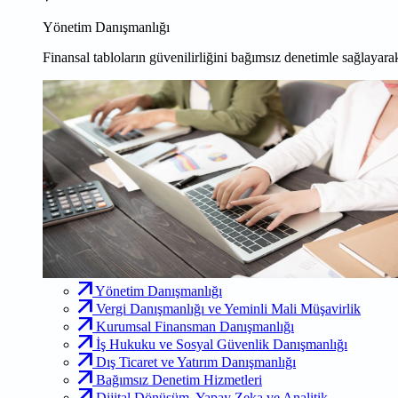
Yönetim Danışmanlığı
Finansal tabloların güvenilirliğini bağımsız denetimle sağlayarak
Yönetim Danışmanlığı
Vergi Danışmanlığı ve Yeminli Mali Müşavirlik
Kurumsal Finansman Danışmanlığı
İş Hukuku ve Sosyal Güvenlik Danışmanlığı
Dış Ticaret ve Yatırım Danışmanlığı
Bağımsız Denetim Hizmetleri
Dijital Dönüşüm, Yapay Zeka ve Analitik