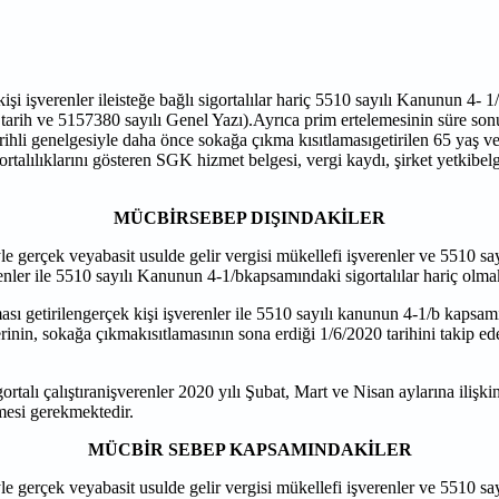
 işverenler ileisteğe bağlı sigortalılar hariç 5510 sayılı Kanunun 4- 
tarih ve 5157380 sayılı Genel Yazı).Ayrıca prim ertelemesinin süre son
arihli genelgesiyle daha önce sokağa çıkma kısıtlamasıgetirilen 65 yaş ve
gortalılıklarını gösteren SGK hizmet belgesi, vergi kaydı, şirket yetkibel
MÜCBİRSEBEP DIŞINDAKİLER
yle gerçek veyabasit usulde gelir vergisi mükellefi işverenler ve 5510 
enler ile 5510 sayılı Kanunun 4-1/bkapsamındaki sigortalılar hariç olma
ı getirilengerçek kişi işverenler ile 5510 sayılı kanunun 4-1/b kapsamı
lerinin, sokağa çıkmakısıtlamasının sona erdiği 1/6/2020 tarihini takip 
alı çalıştıranişverenler 2020 yılı Şubat, Mart ve Nisan aylarına ilişkin
mesi gerekmektedir.
MÜCBİR SEBEP KAPSAMINDAKİLER
yle gerçek veyabasit usulde gelir vergisi mükellefi işverenler ve 5510 