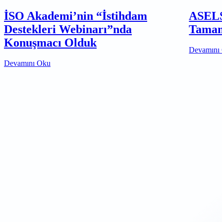
İSO Akademi’nin “İstihdam
ASELS
Destekleri Webinarı”nda
Tamam
Konuşmacı Olduk
Devamını
Devamını Oku