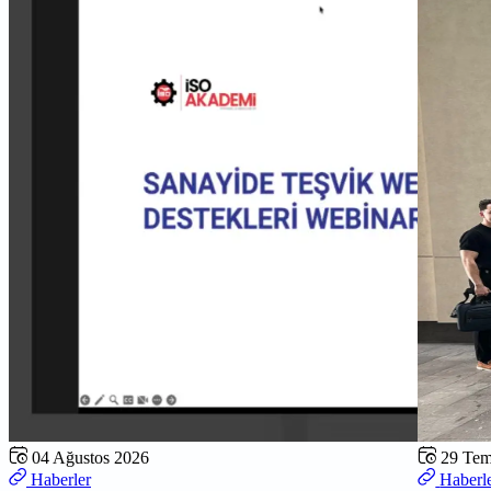
04 Ağustos 2026
29 Te
Haberler
Haberl