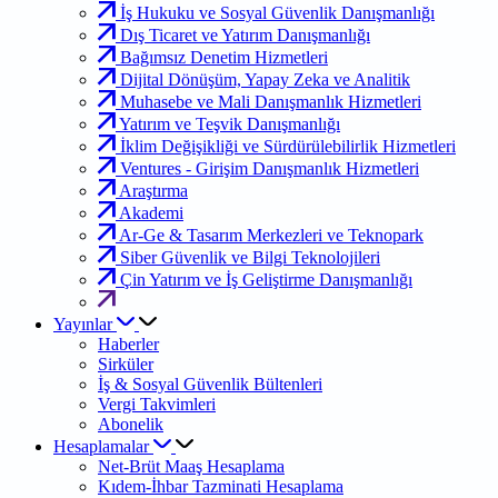
İş Hukuku ve Sosyal Güvenlik Danışmanlığı
Dış Ticaret ve Yatırım Danışmanlığı
Bağımsız Denetim Hizmetleri
Dijital Dönüşüm, Yapay Zeka ve Analitik
Muhasebe ve Mali Danışmanlık Hizmetleri
Yatırım ve Teşvik Danışmanlığı
İklim Değişikliği ve Sürdürülebilirlik Hizmetleri
Ventures - Girişim Danışmanlık Hizmetleri
Araştırma
Akademi
Ar-Ge & Tasarım Merkezleri ve Teknopark
Siber Güvenlik ve Bilgi Teknolojileri
Çin Yatırım ve İş Geliştirme Danışmanlığı
Yayınlar
Haberler
Sirküler
İş & Sosyal Güvenlik Bültenleri
Vergi Takvimleri
Abonelik
Hesaplamalar
Net-Brüt Maaş Hesaplama
Kıdem-İhbar Tazminati Hesaplama