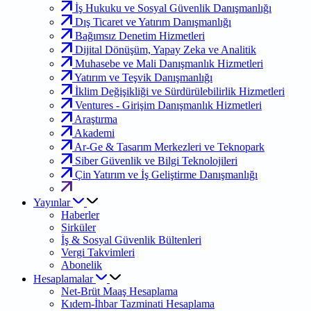
İş Hukuku ve Sosyal Güvenlik Danışmanlığı
Dış Ticaret ve Yatırım Danışmanlığı
Bağımsız Denetim Hizmetleri
Dijital Dönüşüm, Yapay Zeka ve Analitik
Muhasebe ve Mali Danışmanlık Hizmetleri
Yatırım ve Teşvik Danışmanlığı
İklim Değişikliği ve Sürdürülebilirlik Hizmetleri
Ventures - Girişim Danışmanlık Hizmetleri
Araştırma
Akademi
Ar-Ge & Tasarım Merkezleri ve Teknopark
Siber Güvenlik ve Bilgi Teknolojileri
Çin Yatırım ve İş Geliştirme Danışmanlığı
Yayınlar
Haberler
Sirküler
İş & Sosyal Güvenlik Bültenleri
Vergi Takvimleri
Abonelik
Hesaplamalar
Net-Brüt Maaş Hesaplama
Kıdem-İhbar Tazminati Hesaplama