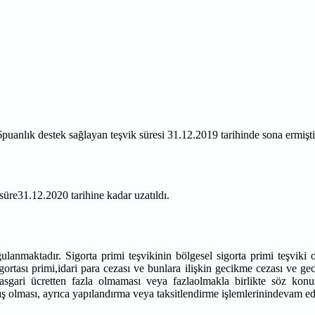
6puanlık destek sağlayan teşvik süresi 31.12.2019 tarihinde sona ermişti
üre31.12.2020 tarihine kadar uzatıldı.
uygulanmaktadır. Sigorta primi teşvikinin bölgesel sigorta primi teşviki
gortası primi,idari para cezası ve bunlara ilişkin gecikme cezası ve ge
asgari ücretten fazla olmaması veya fazlaolmakla birlikte söz konu
lmış olması, ayrıca yapılandırma veya taksitlendirme işlemlerinindevam 