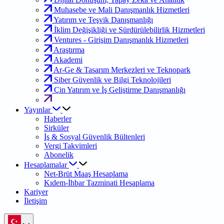
Muhasebe ve Mali Danışmanlık Hizmetleri
Yatırım ve Teşvik Danışmanlığı
İklim Değişikliği ve Sürdürülebilirlik Hizmetleri
Ventures - Girişim Danışmanlık Hizmetleri
Araştırma
Akademi
Ar-Ge & Tasarım Merkezleri ve Teknopark
Siber Güvenlik ve Bilgi Teknolojileri
Çin Yatırım ve İş Geliştirme Danışmanlığı
Yayınlar
Haberler
Sirküler
İş & Sosyal Güvenlik Bültenleri
Vergi Takvimleri
Abonelik
Hesaplamalar
Net-Brüt Maaş Hesaplama
Kıdem-İhbar Tazminati Hesaplama
Kariyer
İletişim