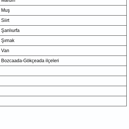
Mardin
Muş
Siirt
Şanlıurfa
Şırnak
Van
Bozcaada-Gökçeada ilçeleri