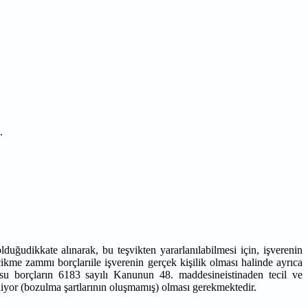
.
 olduğudikkate alınarak, bu teşvikten yararlanılabilmesi için, işverenin
cikme zammı borçlarıile işverenin gerçek kişilik olması halinde ayrıca
su borçların 6183 sayılı Kanunun 48. maddesineistinaden tecil ve
ediyor (bozulma şartlarının oluşmamış) olması gerekmektedir.