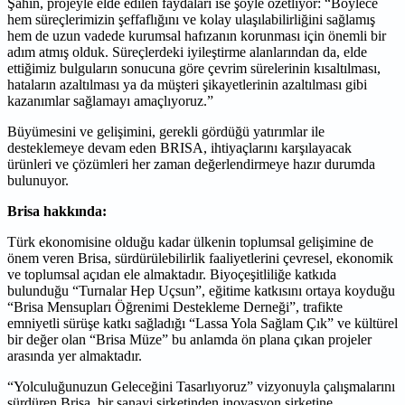
Şahin, projeyle elde edilen faydaları ise şöyle özetliyor: “Böylece
hem süreçlerimizin şeffaflığını ve kolay ulaşılabilirliğini sağlamış
hem de uzun vadede kurumsal hafızanın korunması için önemli bir
adım atmış olduk. Süreçlerdeki iyileştirme alanlarından da, elde
ettiğimiz bulguların sonucuna göre çevrim sürelerinin kısaltılması,
hataların azaltılması ya da müşteri şikayetlerinin azaltılması gibi
kazanımlar sağlamayı amaçlıyoruz.”
Büyümesini ve gelişimini, gerekli gördüğü yatırımlar ile
desteklemeye devam eden BRISA, ihtiyaçlarını karşılayacak
ürünleri ve çözümleri her zaman değerlendirmeye hazır durumda
bulunuyor.
Brisa hakkında:
Türk ekonomisine olduğu kadar ülkenin toplumsal gelişimine de
önem veren Brisa, sürdürülebilirlik faaliyetlerini çevresel, ekonomik
ve toplumsal açıdan ele almaktadır. Biyoçeşitliliğe katkıda
bulunduğu “Turnalar Hep Uçsun”, eğitime katkısını ortaya koyduğu
“Brisa Mensupları Öğrenimi Destekleme Derneği”, trafikte
emniyetli sürüşe katkı sağladığı “Lassa Yola Sağlam Çık” ve kültürel
bir değer olan “Brisa Müze” bu anlamda ön plana çıkan projeler
arasında yer almaktadır.
“Yolculuğunuzun Geleceğini Tasarlıyoruz” vizyonuyla çalışmalarını
sürdüren Brisa, bir sanayi şirketinden inovasyon şirketine