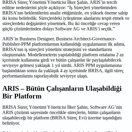
BRİSA Süreç Yönetimi Yöneticisi İlker Şahin, ARIS’in tercih
edilme nedenlerini şöyle açıklıyor: “İş Süreçleri yönetiminden
BRİSA’nın beklentilerini analiz ettiğimizde, en yüksek öneme sahip
iki konu belirledik: Süreçlerdeki iyileştirme alanlarını tespit etmek ve
süreçlerdeki değişimleri yönetmek. Bu iki önceliğe cevap veren
güçlü çözümlerinden dolayı Software AG ve ARIS’i seçtik.”
ARIS’in Business Designer, Business Architect-Governance-
Publisher-PPM platformlarının kullanıldığı uygulamanın ilk adımı,
BRİSA’nın iş süreçleri yönetimi stratejisini ve standartlarını
oluşturmaktı. Modellemelerin yapılabildiği platform ortalama 2 ay
içerisinde kullanıma girdi ve bütün çalışanlar ile paylaşılabilecek
seviyeye gelmesi yaklaşık 1 yıl sürdü. ARIS PPM uygulamasına
başlandıktan sonra da yaklaşık 4 ay içerisinde BRİSA, ilgili süreç
performanslarını raporlayabilir seviyeye ulaştı.
ARIS – Bütün Çalışanların Ulaşabildiği
Bir Platform
BRİSA Süreç Yönetimi Yöneticisi İlker Şahin, Software AG’nin
ARIS çözümü sayesinde öncelikle süreçlerin, bütün çalışanların
ulaşabileceği bir platform (BRİSA Süreç Evi) üzerine taşındığını
belirtiyor.