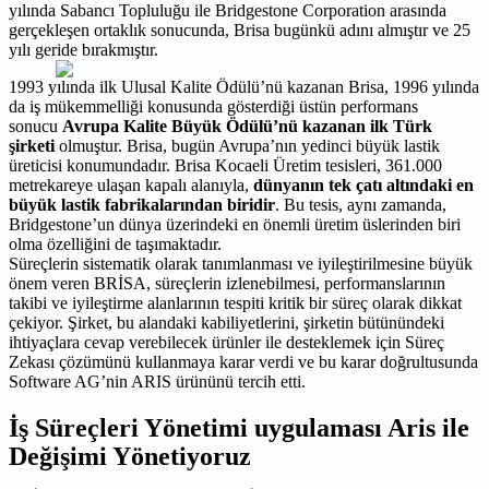
yılında Sabancı Topluluğu ile Bridgestone Corporation arasında
gerçekleşen ortaklık sonucunda, Brisa bugünkü adını almıştır ve 25
yılı geride
bırakmıştır.
1993 yılında ilk Ulusal Kalite Ödülü’nü kazanan Brisa, 1996 yılında
da iş mükemmelliği konusunda gösterdiği üstün performans
sonucu
Avrupa Kalite Büyük Ödülü’nü kazanan ilk Türk
şirketi
olmuştur. Brisa, bugün Avrupa’nın yedinci büyük lastik
üreticisi konumundadır. Brisa Kocaeli Üretim tesisleri, 361.000
metrekareye ulaşan kapalı alanıyla,
dünyanın tek çatı altındaki en
büyük lastik fabrikalarından biridir
. Bu tesis, aynı zamanda,
Bridgestone’un dünya üzerindeki en önemli üretim üslerinden biri
olma özelliğini de taşımaktadır.
Süreçlerin sistematik olarak tanımlanması ve iyileştirilmesine büyük
önem veren BRİSA, süreçlerin izlenebilmesi, performanslarının
takibi ve iyileştirme alanlarının tespiti kritik bir süreç olarak dikkat
çekiyor. Şirket, bu alandaki kabiliyetlerini, şirketin bütünündeki
ihtiyaçlara cevap verebilecek ürünler ile desteklemek için Süreç
Zekası çözümünü kullanmaya karar verdi ve bu karar doğrultusunda
Software AG’nin ARIS ürününü tercih etti.
İş Süreçleri Yönetimi uygulaması Aris ile
Değişimi Yönetiyoruz