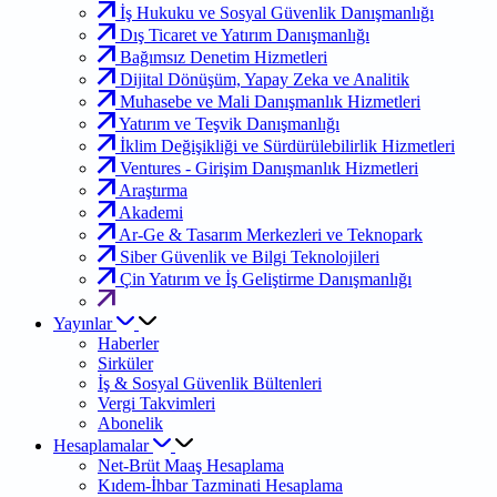
İş Hukuku ve Sosyal Güvenlik Danışmanlığı
Dış Ticaret ve Yatırım Danışmanlığı
Bağımsız Denetim Hizmetleri
Dijital Dönüşüm, Yapay Zeka ve Analitik
Muhasebe ve Mali Danışmanlık Hizmetleri
Yatırım ve Teşvik Danışmanlığı
İklim Değişikliği ve Sürdürülebilirlik Hizmetleri
Ventures - Girişim Danışmanlık Hizmetleri
Araştırma
Akademi
Ar-Ge & Tasarım Merkezleri ve Teknopark
Siber Güvenlik ve Bilgi Teknolojileri
Çin Yatırım ve İş Geliştirme Danışmanlığı
Yayınlar
Haberler
Sirküler
İş & Sosyal Güvenlik Bültenleri
Vergi Takvimleri
Abonelik
Hesaplamalar
Net-Brüt Maaş Hesaplama
Kıdem-İhbar Tazminati Hesaplama