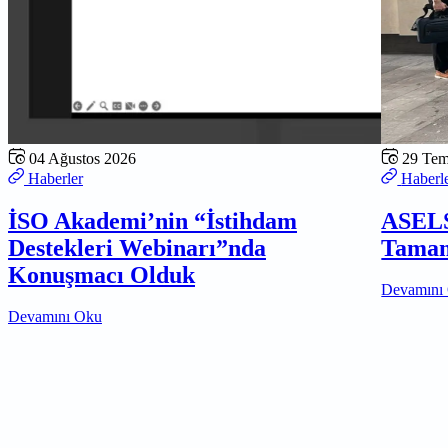
04 Ağustos 2026
29 Te
Haberler
Haberl
İSO Akademi’nin “İstihdam
ASELS
Destekleri Webinarı”nda
Tamam
Konuşmacı Olduk
Devamını
Devamını Oku