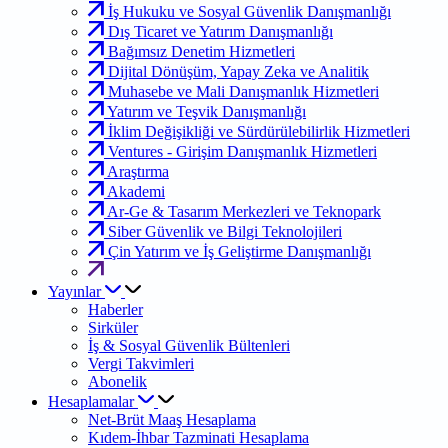
İş Hukuku ve Sosyal Güvenlik Danışmanlığı
Dış Ticaret ve Yatırım Danışmanlığı
Bağımsız Denetim Hizmetleri
Dijital Dönüşüm, Yapay Zeka ve Analitik
Muhasebe ve Mali Danışmanlık Hizmetleri
Yatırım ve Teşvik Danışmanlığı
İklim Değişikliği ve Sürdürülebilirlik Hizmetleri
Ventures - Girişim Danışmanlık Hizmetleri
Araştırma
Akademi
Ar-Ge & Tasarım Merkezleri ve Teknopark
Siber Güvenlik ve Bilgi Teknolojileri
Çin Yatırım ve İş Geliştirme Danışmanlığı
Yayınlar
Haberler
Sirküler
İş & Sosyal Güvenlik Bültenleri
Vergi Takvimleri
Abonelik
Hesaplamalar
Net-Brüt Maaş Hesaplama
Kıdem-İhbar Tazminati Hesaplama