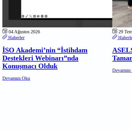
04 Ağustos 2026
29 Te
Haberler
Haberl
İSO Akademi’nin “İstihdam
ASELS
Destekleri Webinarı”nda
Tamam
Konuşmacı Olduk
Devamını
Devamını Oku