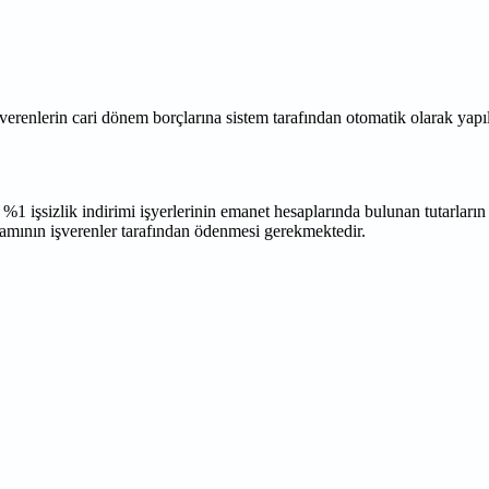
renlerin cari dönem borçlarına sistem tarafından otomatik olarak yapılan
in %1 işsizlik indirimi işyerlerinin emanet hesaplarında bulunan tutarla
amının işverenler tarafından ödenmesi gerekmektedir.