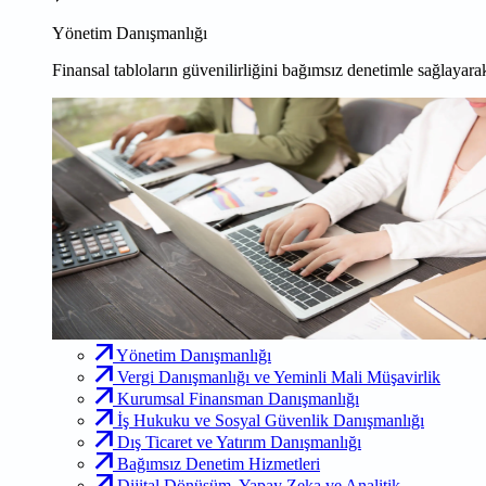
Yönetim Danışmanlığı
Finansal tabloların güvenilirliğini bağımsız denetimle sağlayarak
Yönetim Danışmanlığı
Vergi Danışmanlığı ve Yeminli Mali Müşavirlik
Kurumsal Finansman Danışmanlığı
İş Hukuku ve Sosyal Güvenlik Danışmanlığı
Dış Ticaret ve Yatırım Danışmanlığı
Bağımsız Denetim Hizmetleri
Dijital Dönüşüm, Yapay Zeka ve Analitik