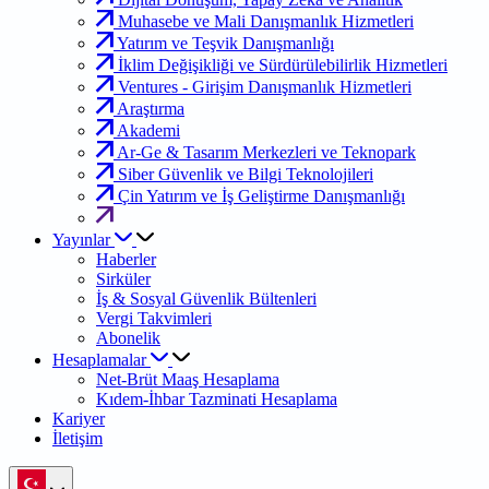
Muhasebe ve Mali Danışmanlık Hizmetleri
Yatırım ve Teşvik Danışmanlığı
İklim Değişikliği ve Sürdürülebilirlik Hizmetleri
Ventures - Girişim Danışmanlık Hizmetleri
Araştırma
Akademi
Ar-Ge & Tasarım Merkezleri ve Teknopark
Siber Güvenlik ve Bilgi Teknolojileri
Çin Yatırım ve İş Geliştirme Danışmanlığı
Yayınlar
Haberler
Sirküler
İş & Sosyal Güvenlik Bültenleri
Vergi Takvimleri
Abonelik
Hesaplamalar
Net-Brüt Maaş Hesaplama
Kıdem-İhbar Tazminati Hesaplama
Kariyer
İletişim