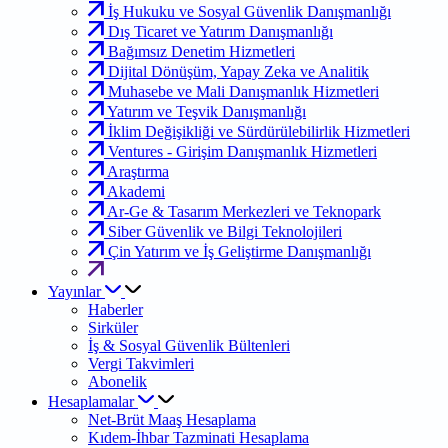
İş Hukuku ve Sosyal Güvenlik Danışmanlığı
Dış Ticaret ve Yatırım Danışmanlığı
Bağımsız Denetim Hizmetleri
Dijital Dönüşüm, Yapay Zeka ve Analitik
Muhasebe ve Mali Danışmanlık Hizmetleri
Yatırım ve Teşvik Danışmanlığı
İklim Değişikliği ve Sürdürülebilirlik Hizmetleri
Ventures - Girişim Danışmanlık Hizmetleri
Araştırma
Akademi
Ar-Ge & Tasarım Merkezleri ve Teknopark
Siber Güvenlik ve Bilgi Teknolojileri
Çin Yatırım ve İş Geliştirme Danışmanlığı
Yayınlar
Haberler
Sirküler
İş & Sosyal Güvenlik Bültenleri
Vergi Takvimleri
Abonelik
Hesaplamalar
Net-Brüt Maaş Hesaplama
Kıdem-İhbar Tazminati Hesaplama