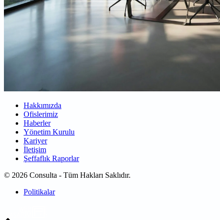
Hakkımızda
Ofislerimiz
Haberler
Yönetim Kurulu
Kariyer
İletişim
Şeffaflık Raporlar
© 2026 Consulta - Tüm Hakları Saklıdır.
Politikalar
WEB
TASARIM