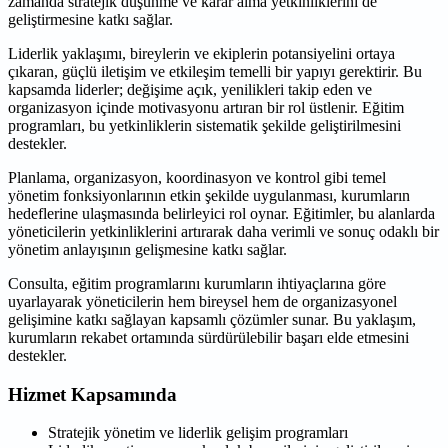
zamanda stratejik düşünme ve karar alma yetkinliklerini de
geliştirmesine katkı sağlar.
Liderlik yaklaşımı, bireylerin ve ekiplerin potansiyelini ortaya
çıkaran, güçlü iletişim ve etkileşim temelli bir yapıyı gerektirir. Bu
kapsamda liderler; değişime açık, yenilikleri takip eden ve
organizasyon içinde motivasyonu artıran bir rol üstlenir. Eğitim
programları, bu yetkinliklerin sistematik şekilde geliştirilmesini
destekler.
Planlama, organizasyon, koordinasyon ve kontrol gibi temel
yönetim fonksiyonlarının etkin şekilde uygulanması, kurumların
hedeflerine ulaşmasında belirleyici rol oynar. Eğitimler, bu alanlarda
yöneticilerin yetkinliklerini artırarak daha verimli ve sonuç odaklı bir
yönetim anlayışının gelişmesine katkı sağlar.
Consulta, eğitim programlarını kurumların ihtiyaçlarına göre
uyarlayarak yöneticilerin hem bireysel hem de organizasyonel
gelişimine katkı sağlayan kapsamlı çözümler sunar. Bu yaklaşım,
kurumların rekabet ortamında sürdürülebilir başarı elde etmesini
destekler.
Hizmet Kapsamında
Stratejik yönetim ve liderlik gelişim programları