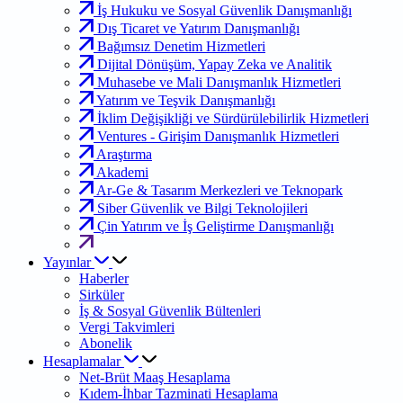
İş Hukuku ve Sosyal Güvenlik Danışmanlığı
Dış Ticaret ve Yatırım Danışmanlığı
Bağımsız Denetim Hizmetleri
Dijital Dönüşüm, Yapay Zeka ve Analitik
Muhasebe ve Mali Danışmanlık Hizmetleri
Yatırım ve Teşvik Danışmanlığı
İklim Değişikliği ve Sürdürülebilirlik Hizmetleri
Ventures - Girişim Danışmanlık Hizmetleri
Araştırma
Akademi
Ar-Ge & Tasarım Merkezleri ve Teknopark
Siber Güvenlik ve Bilgi Teknolojileri
Çin Yatırım ve İş Geliştirme Danışmanlığı
Yayınlar
Haberler
Sirküler
İş & Sosyal Güvenlik Bültenleri
Vergi Takvimleri
Abonelik
Hesaplamalar
Net-Brüt Maaş Hesaplama
Kıdem-İhbar Tazminati Hesaplama