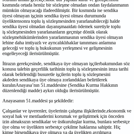
kısmında ortada henüz bir sözleşme olmadan ondan faydalanmanın
mümkün olmayacağı ifadeedilmiştir. Bir kısmında ise sendika
üyesi olmayan işçinin sendika üyesi olması durumunda
üyeliktensonra toplu iş sözleşmesinden yararlanabileceği halde
sendika üyesi olmadan dayanışmaaidatı ödemek suretiyle toplu
iş sözleşmesinden yararlananların geçmişe dönük olarak
sözleşmehükümlerinden yararlanmasının sendika üyesi olmayan
lehine daha imtiyazlı ve ayrıcalıklıhaklar tanınması anlamına
geleceği ve toplu iş hukukunun yerleşmesi ve gelişmesinin
engelleyeceği ilerisürülmüştür.
İtirazın gerekçesinde, sendikaya üye olmayan işçilerbakımından söz
konusu talebin geçerlilik tarihinin toplu iş sözleşmesinin imza tarihi
olarak belirlendiği busuretle işçilerin toplu iş sözleşmesini
akdeden sendikaya üye olmaya zorlandıkları belirtilerek
kuralınAnayasa’nın 51.maddesine (Sendika Kurma Hakkının
düzenlendiği madde) aykırı olduğu ilerisürülmüştür.
Anayasanın 51.maddesi şu şekildedir:
Çalışanlar ve işverenler, üyelerinin çalışma ilişkilerinde,ekonomik ve
sosyal hak ve menfaatlerini korumak ve geliştirmek için önceden
izin almaksızın sendikalar ve üstkuruluşlar kurma, bunlara serbestçe
üye olma ve üyelikten serbestçe çekilme haklarına sahiptir. Hiç
kimse birsendikaya üye olmaya ya da üyelikten ayrılmaya