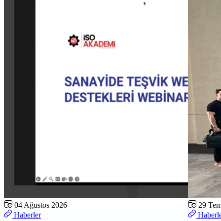
04 Ağustos 2026
29 Te
Haberler
Haberl