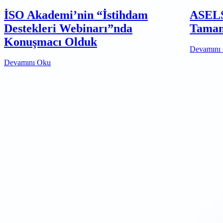
İSO Akademi’nin “İstihdam
ASELS
Destekleri Webinarı”nda
Tamam
Konuşmacı Olduk
Devamını
Devamını Oku