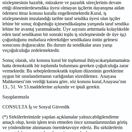
sözleşmesinin hazırlık, müzakere ve pazarlık süreçlerinin devam
ettiği dönemlerdesendika üyesi olmayan işçilerin dayanışma aidatı
ödemesi itiraz konusu kuralla engellenmektedir.Kural, iş
sözleşmesinin imzalandığı tarihte taraf sendika üyesi olan işçiler
lehine bir sonuç doğurduğu içinsendikalaşma yarışında taraf sendika
lehine bir avantaj yaratmaktadır. Üye sayısını arttırmada kolaylıkelde
eden taraf sendikanın bir sonraki toplu iş sözleşmesinde de üye işçi
çoğunluğunu muhafaza ederekdiğer sendikalara üstün gelmesi
sonucunu doğuracaktır. Bu durum da sendikalar arası yarışı
veçoğulculuğu zedelemektedir.
Sonuç olarak, söz konusu kural bir toplumsal ihtiyacıkarşılamamakta
hatta demokratik bir toplumda bulunması gereken çoğulculuğa zarar
vermektedir. Bu sebepledemokratik toplum düzeninin gereklerine
uygun bir sınırlandırmanın varlığından sözedilemez. Anayasa
Mahkemesi’nin verdiği karara göre, söz konusu kural,Anayasa’nın
13., 51. Ve 53.maddelerine aykırıdır ve iptali gerekir.
Saygılarımızla
CONSULTA İş ve Sosyal Güvenlik
(*) Sirkülerlerimizde yapılan açıklamalar yalnızcabilgilendirme
amaçlı olup, kesin işlem tesis etmeden önce uzmanlarımızdan görüş
ve yönlendirme alınmasını önemletavsiye ederiz. Bu sirkülerlerin