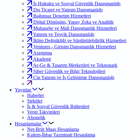
İş Hukuku ve Sosyal Güvenlik Danışmanlığı
Dış Ticaret ve Yatırım Danışmanlığı
Bağımsız Denetim Hizmetleri
Dijital Dönüşüm, Yapay Zeka ve Analitik
Muhasebe ve Mali Danışmanlık Hizmetleri
Yatırım ve Teşvik Danışmanlığı
İklim Değişikliği ve Sürdürülebilirlik Hizmetleri
Ventures - Girişim Danışmanlık Hizmetleri
Araştırma
Akademi
Ar-Ge & Tasarım Merkezleri ve Teknopark
Siber Güvenlik ve Bilgi Teknolojileri
Çin Yatırım ve İş Geliştirme Danışmanlığı
Yayınlar
Haberler
Sirküler
İş & Sosyal Güvenlik Bültenleri
Vergi Takvimleri
Abonelik
Hesaplamalar
Net-Brüt Maaş Hesaplama
Kıdem-İhbar Tazminati Hesaplama