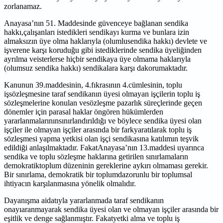
zorlanamaz.
Anayasa’nın 51. Maddesinde güvenceye bağlanan sendika
hakkı,çalışanları istedikleri sendikayı kurma ve bunlara izin
almaksızın üye olma haklarıyla (olumlusendika hakkı) devlete ve
işverene karşı koruduğu gibi istediklerinde sendika üyeliğinden
ayrılma veisterlerse hiçbir sendikaya üye olmama haklarıyla
(olumsuz sendika hakkı) sendikalara karşı dakorumaktadır.
Kanunun 39.maddesinin, 4.fıkrasının 4.cümlesinin, toplu
işsözleşmesine taraf sendikanın üyesi olmayan işçilerin toplu iş
sözleşmelerine konulan vesözleşme pazarlık süreçlerinde geçen
dönemler için parasal haklar öngören hükümlerden
yararlanmalarınınsınırlandırıldığı ve böylece sendika üyesi olan
işçiler ile olmayan işçiler arasında bir farkyaratılarak toplu iş
sözleşmesi yapma yetkisi olan işçi sendikasına katılımın teşvik
edildiği anlaşılmaktadır. FakatAnayasa’nın 13.maddesi uyarınca
sendika ve toplu sözleşme haklarına getirilen sınırlamaların
demokratiktoplum düzeninin gereklerine aykırı olmaması gerekir.
Bir sınırlama, demokratik bir toplumdazorunlu bir toplumsal
ihtiyacın karşılanmasına yönelik olmalıdır.
Dayanışma aidatıyla yararlanmada taraf sendikanın
onayıaranmayarak sendika üyesi olan ve olmayan işçiler arasında bir
eşitlik ve denge sağlanmıştır. Fakatyetki alma ve toplu iş