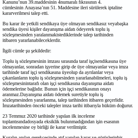
Kanunu’nun 39.maddesinin 4numaralı fıkrasının 4.
cümlesinin Anayasa’nın 51. Maddesine ileri sürülerek iptaline
kararverilmesi talep etti.
Bu karar ile yetkili sendikaya üye olmayan sendikasız veyabaşka
sendika üyesi kişiler dayanışma aidatı ödeyerek toplu iş
sözleşmesinden yaralanmakistediklerinde talep tarihinden
itibaren yararlanabileceklerdir.
İlgili cümle şu şekildedir:
Toplu iş sözleşmesinin imzası sırasında taraf işçisendikasına üye
olmayanlar, sonradan işyerine girip de üye olmayanlar veya imza
tarihinde taraf işçi sendikasına üyeolup da ayrılanlar veya
çıkarılanların toplu iş sözleşmesinden yararlanabilmeleri, toplu iş
sözleşmesinintarafı olan işçi sendikasına dayanışma aidatı
ödemelerine bağlıdır. Bunun için işçi sendikasının onayı
aranmaz.Dayanışma aidatı ödemek suretiyle toplu iş
sözleşmesinden yararlanma, talep tarihinden itibaren geçerlidir.
İmzatarihinden önceki talepler imza tarihi itibarıyla hüküm doğurur.
23 Temmuz 2020 tarihinde yapılan ilk inceleme
toplantısındadosyada eksiklik bulunmadığından işin esasının
incelenmesine oy birliği ile karar verilmiştir.
Kuralın anılan gerekçesinde atıf yapılan karar ve görüşlerinbir