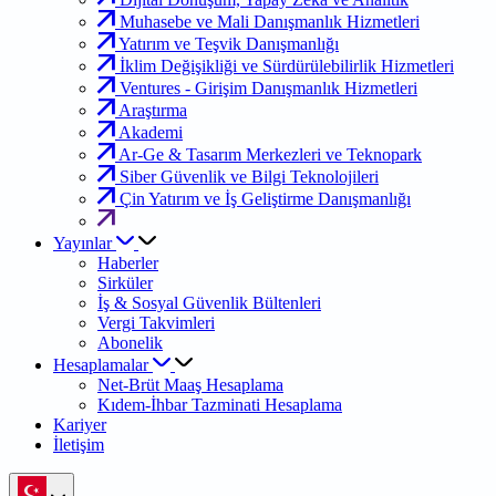
Muhasebe ve Mali Danışmanlık Hizmetleri
Yatırım ve Teşvik Danışmanlığı
İklim Değişikliği ve Sürdürülebilirlik Hizmetleri
Ventures - Girişim Danışmanlık Hizmetleri
Araştırma
Akademi
Ar-Ge & Tasarım Merkezleri ve Teknopark
Siber Güvenlik ve Bilgi Teknolojileri
Çin Yatırım ve İş Geliştirme Danışmanlığı
Yayınlar
Haberler
Sirküler
İş & Sosyal Güvenlik Bültenleri
Vergi Takvimleri
Abonelik
Hesaplamalar
Net-Brüt Maaş Hesaplama
Kıdem-İhbar Tazminati Hesaplama
Kariyer
İletişim