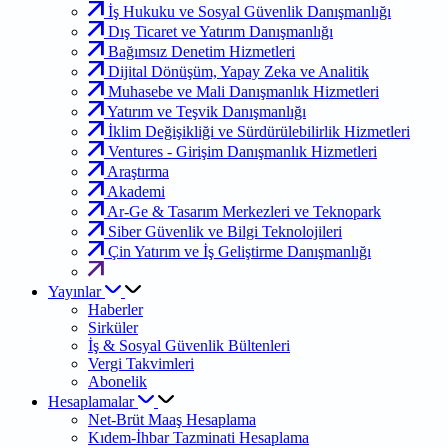
İş Hukuku ve Sosyal Güvenlik Danışmanlığı
Dış Ticaret ve Yatırım Danışmanlığı
Bağımsız Denetim Hizmetleri
Dijital Dönüşüm, Yapay Zeka ve Analitik
Muhasebe ve Mali Danışmanlık Hizmetleri
Yatırım ve Teşvik Danışmanlığı
İklim Değişikliği ve Sürdürülebilirlik Hizmetleri
Ventures - Girişim Danışmanlık Hizmetleri
Araştırma
Akademi
Ar-Ge & Tasarım Merkezleri ve Teknopark
Siber Güvenlik ve Bilgi Teknolojileri
Çin Yatırım ve İş Geliştirme Danışmanlığı
Yayınlar
Haberler
Sirküler
İş & Sosyal Güvenlik Bültenleri
Vergi Takvimleri
Abonelik
Hesaplamalar
Net-Brüt Maaş Hesaplama
Kıdem-İhbar Tazminati Hesaplama