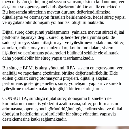
mevcut iş süreçlerini, organizasyon yapısını, sistem kullanımını, veri
akışlarını ve operasyonel darboğazlarını birlikte analiz etmektedir.
Bu kapsamda süreçlerin mevcut durumu değerlendirilmekte,
dijitalleşme ve otomasyon fırsatları belirlenmekte, hedef süreç yapısı
ve uygulanabilir dönüşüm yol haritası oluşturulmaktadır.
Dijital süreç dönüşümü yaklaşımımız, yalnızca mevcut süreci dijital
platforma taşımaya değil, süreci iş hedefleriyle uyumlu şekilde
sadeleştirmeye, standartlaştırmaya ve iyileştirmeye odaklanır. Süreç
adımları, roller, onay mekanizmaları, kontrol noktaları, sistem
ilişkileri ve performans göstergeleri bütüncül şekilde ele alınarak
daha yönetilebilir bir süreç yapısı tasarlanmaktadır.
Bu süreçte BPM, iş akışı yönetimi, RPA, sistem entegrasyonu, veri
analitiği ve raporlama çözümleri birlikte değerlendirilebilir. Elde
edilen çıktılar; süreç otomasyonu projeleri, dijital iş akışları,
performans gösterge panelleri, süreç yönetişimi yapıları ve sürekli
iyileştirme mekanizmaları için güçlü bir temel oluşturur.
CONSULTA, sunduğu dijital süreç dönüşümü hizmetleri ile
kurumların manuel iş yüklerini azaltmasına, süreç performansını
artırmasına, operasyonel görünürlüğünü güçlendirmesine ve dijital
dönüşüm hedeflerini sürdürülebilir bir süreç yönetimi yapısıyla
desteklemesine katkı sağlamaktadır.