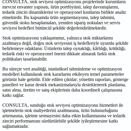
CONSULTA, stok seviyesi optimizasyonu projelerinde kurumların
mevcut envanter yapısını, ürün portföyünü, talep davranışlarını,
tedarik zinciri dinamiklerini ve operasyonel kısıtlarını birlikte analiz
etmektedir. Bu kapsamda ürün segmentasyonu, talep tahmini,
güvenlik stoku hesaplamaları, yeniden sipariş noktaları ve servis
seviyesi hedefleri bütüncül şekilde değerlendirilmektedir.
Stok optimizasyonu yaklaşımımız, yalnızca stok miktarlarını
azaltmaya değil, doğru stok seviyesini iş hedefleriyle uyumlu şekilde
belirlemeye odaklanır. Ürünlerin talep oynaklığı, kârlılığı, kritikliği,
tedarik riski ve operasyonel önemi dikkate alınarak farklı stok
politikaları tasarlanabilir.
Bu süreçte veri analitiği, istatistiksel tahminleme ve optimizasyon
modelleri kullanılarak stok kararlarını etkileyen temel parametreler
görünür hale getirilir. Elde edilen çıktılar; yönetim raporları, gösterge
panelleri ve karar destek mekanizmalarıyla desteklenerek planlama,
satın alma, üretim ve satış ekiplerinin daha koordineli çalışmasına
katkı sağlar.
CONSULTA, sunduğu stok seviyesi optimizasyonu hizmetleri ile
işletmelerin stok maliyetlerini azaltmasına, ürün bulunurluğunu
artırmasına, işletme sermayesini daha etkin kullanmasına ve tedarik
zinciri performansını sürdürülebilir şekilde iyileştirmesine katkı
sağlamaktadır.