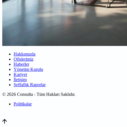
Hakkımızda
Ofislerimiz
Haberler
Yönetim Kurulu
Kariyer
İletişim
Şeffaflık Raporlar
© 2026 Consulta - Tüm Hakları Saklıdır.
Politikalar
WEB
TASARIM