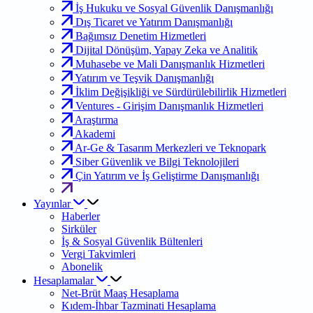
İş Hukuku ve Sosyal Güvenlik Danışmanlığı
Dış Ticaret ve Yatırım Danışmanlığı
Bağımsız Denetim Hizmetleri
Dijital Dönüşüm, Yapay Zeka ve Analitik
Muhasebe ve Mali Danışmanlık Hizmetleri
Yatırım ve Teşvik Danışmanlığı
İklim Değişikliği ve Sürdürülebilirlik Hizmetleri
Ventures - Girişim Danışmanlık Hizmetleri
Araştırma
Akademi
Ar-Ge & Tasarım Merkezleri ve Teknopark
Siber Güvenlik ve Bilgi Teknolojileri
Çin Yatırım ve İş Geliştirme Danışmanlığı
Yayınlar
Haberler
Sirküler
İş & Sosyal Güvenlik Bültenleri
Vergi Takvimleri
Abonelik
Hesaplamalar
Net-Brüt Maaş Hesaplama
Kıdem-İhbar Tazminati Hesaplama