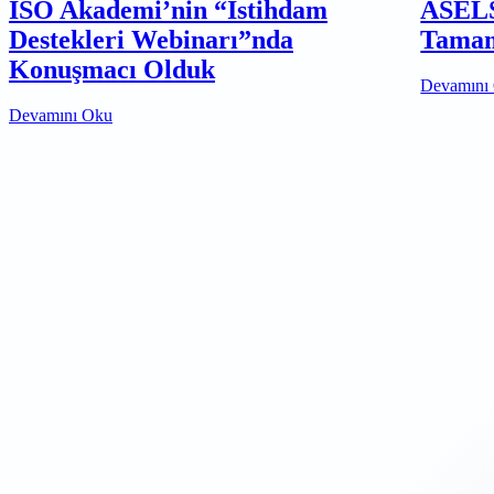
İSO Akademi’nin “İstihdam
ASELS
Destekleri Webinarı”nda
Tamam
Konuşmacı Olduk
Devamını
Devamını Oku