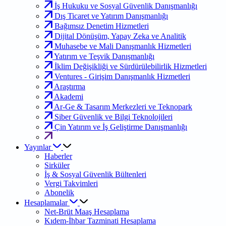
İş Hukuku ve Sosyal Güvenlik Danışmanlığı
Dış Ticaret ve Yatırım Danışmanlığı
Bağımsız Denetim Hizmetleri
Dijital Dönüşüm, Yapay Zeka ve Analitik
Muhasebe ve Mali Danışmanlık Hizmetleri
Yatırım ve Teşvik Danışmanlığı
İklim Değişikliği ve Sürdürülebilirlik Hizmetleri
Ventures - Girişim Danışmanlık Hizmetleri
Araştırma
Akademi
Ar-Ge & Tasarım Merkezleri ve Teknopark
Siber Güvenlik ve Bilgi Teknolojileri
Çin Yatırım ve İş Geliştirme Danışmanlığı
Yayınlar
Haberler
Sirküler
İş & Sosyal Güvenlik Bültenleri
Vergi Takvimleri
Abonelik
Hesaplamalar
Net-Brüt Maaş Hesaplama
Kıdem-İhbar Tazminati Hesaplama