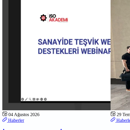
04 Ağustos 2026
29 Te
Haberler
Haberl