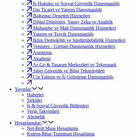
İş Hukuku ve Sosyal Güvenlik Danışmanlığı
Dış Ticaret ve Yatırım Danışmanlığı
Bağımsız Denetim Hizmetleri
Dijital Dönüşüm, Yapay Zeka ve Analitik
Muhasebe ve Mali Danışmanlık Hizmetleri
Yatırım ve Teşvik Danışmanlığı
İklim Değişikliği ve Sürdürülebilirlik Hizmetleri
Ventures - Girişim Danışmanlık Hizmetleri
Araştırma
Akademi
Ar-Ge & Tasarım Merkezleri ve Teknopark
Siber Güvenlik ve Bilgi Teknolojileri
Çin Yatırım ve İş Geliştirme Danışmanlığı
Yayınlar
Haberler
Sirküler
İş & Sosyal Güvenlik Bültenleri
Vergi Takvimleri
Abonelik
Hesaplamalar
Net-Brüt Maaş Hesaplama
Kıdem-İhbar Tazminati Hesaplama