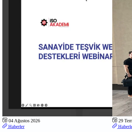
04 Ağustos 2026
29 Te
Haberler
Haberl