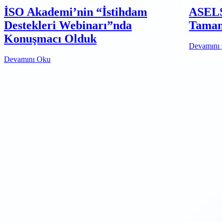
İSO Akademi’nin “İstihdam
ASELS
Destekleri Webinarı”nda
Tamam
Konuşmacı Olduk
Devamını
Devamını Oku