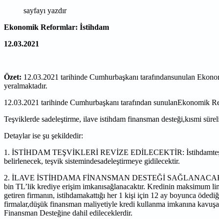
sayfayı yazdır
Ekonomik Reformlar: İstihdam
12.03.2021
Özet:
12.03.2021 tarihinde Cumhurbaşkanı tarafındansunulan Ekonomik
yeralmaktadır.
12.03.2021 tarihinde Cumhurbaşkanı tarafından sunulanEkonomik Refor
Teşviklerde sadeleştirme, ilave istihdam finansman desteği,kısmi süreli 
Detaylar ise şu şekildedir:
1. İSTİHDAM TEŞVİKLERİ REVİZE EDİLECEKTİR: İstihdamteşvikl
belirlenecek, teşvik sistemindesadeleştirmeye gidilecektir.
2. İLAVE İSTİHDAMA FİNANSMAN DESTEĞİ SAĞLANACAKTIR:
bin TL’lik krediye erişim imkanısağlanacaktır. Kredinin maksimum li
getiren firmanın, istihdamakattığı her 1 kişi için 12 ay boyunca
ödediği
firmalar,düşük finansman maliyetiyle kredi
kullanma imkanına kavuşac
Finansman
Desteğine dahil edileceklerdir.