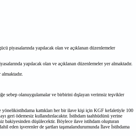
ücü piyasalarında yapılacak olan ve açıklanan düzenlemeler
asalarında yapılacak olan ve açıklanan düzenlemeler yer almaktadır.
r almaktadır.
liğe sebep olanuygulamalar ve birbirini dışlayan
verimsiz teşvikler
re yönelikistihdama kattıkları her bir ilave kişi için KGF
kefaletiyle 100
 ayı geri ödemesiz kullandırılacaktır.
İstihdam taahhüdünü yerine
 faiz bakiyesinden
düşülecektir. Böylece ilave istihdam oluşturan
dahil eden işverenler de şartları taşımalarıdurumunda İlave İstihdama