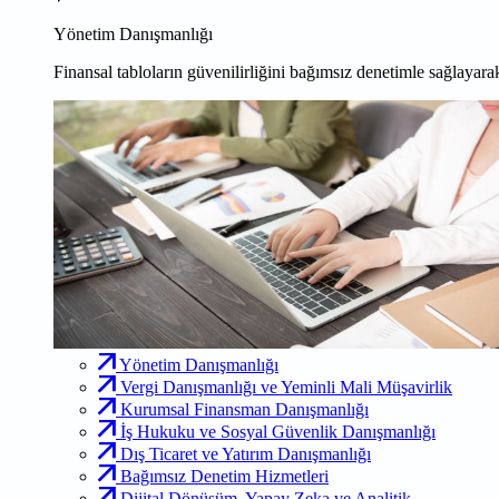
Yönetim Danışmanlığı
Finansal tabloların güvenilirliğini bağımsız denetimle sağlayarak
Yönetim Danışmanlığı
Vergi Danışmanlığı ve Yeminli Mali Müşavirlik
Kurumsal Finansman Danışmanlığı
İş Hukuku ve Sosyal Güvenlik Danışmanlığı
Dış Ticaret ve Yatırım Danışmanlığı
Bağımsız Denetim Hizmetleri
Dijital Dönüşüm, Yapay Zeka ve Analitik