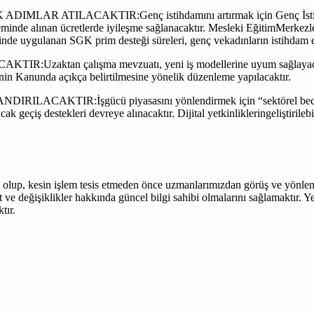
AK ADIMLAR ATILACAKTIR:Genç
istihdamını artırmak için Genç İst
neminde alınan
ücretlerde iyileşme sağlanacaktır. Mesleki EğitimMerkezl
rinde uygulanan SGK prim desteği süreleri, genç vekadınların istihdam
R:Uzaktan çalışma mevzuatı, yeni iş
modellerine uyum sağlayacak
rinin Kanunda açıkça
belirtilmesine yönelik düzenleme yapılacaktır.
IRILACAKTIR:İşgücü piyasasını
yönlendirmek için “sektörel bec
acak geçiş
destekleri devreye alınacaktır. Dijital yetkinlikleringeliştiri
ı olup, kesin işlem tesis etmeden
önce uzmanlarımızdan görüş ve yönlend
t ve değişiklikler hakkında
güncel bilgi sahibi olmalarını sağlamaktır. 
tır.