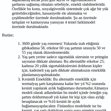
şartlarını sağlamış olmaları sebebiyle, emekli olabilmeleridir.
Özellikle bu konu, sosyalgüvenlik sisteminde çok ağır bir yük
getirebileceğinden, hassasiyetle ele alınmakta ve
çeşitlimodeller üzerinde durulmaktadır. Şu an üzerinde
tartışılan ve kamuoyuna yansıyan 4 temel farklımodel
üzerinde durulmaktadır.
Bunlar;
3600 günde yaş esnemesi: Yukarıda izah ettiğimiz
gibikadınsa 58, erkekse 60 yaş şartının sırasıyla 50 ve
55 yaş olarak düzenlenmesidir.
Yaş şartı yerine sadece sigortalılık süresinin ve primgün
sayısının dikkate alınması: Bu alternatifte erkekse 25;
kadınsa 20 yıllık sigortalılıksüresini dolduran kişiler
için, kademeli yaş şartı dikkate alınmaksızın emeklilik
planlamasıyapılmaktadır.
Kesintili Emeklilik: Bu alternatife emeklilik için
normalyaş şartı karşılanana kadar her yıl %2 oranında
kesinti yapılarak aylık bağlanması durumudur.Almanya
modeli olarak adlandırılan bu model içinde örneğin yaş
şartını doldurmaya8 yılı kalan bir kişi için olası aylığı
hesaplanacak ve %16 kesinti ile aylık
bağlamasıyapılacaktır. Finlandiya modelinde ise bu
kesinti, yaş şartı dolduktan sonra sona ermekte veaylık