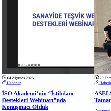
04 Ağustos 2026
29 Te
Haberler
Haberl
İSO Akademi’nin “İstihdam
ASELS
Destekleri Webinarı”nda
Tamam
Konuşmacı Olduk
Devamını