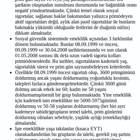
şartların oluşmadan sunulması durumunda ise bağımlılık oranı
negatif yöndeartmaktadır. Çünkü temel olarak sosyal
sigortalar, sağlanan haklar bakımından yalnızca primödeyen
aktif sigortalıları değil, aylık alan pasif sigortalılar ile bunların
bakmakla yükümlü olduğuaile fertlerini de (bağımlı nüfus)
dikkate almaktadır.
Sosyal güvenlik sisteminde emeklilik açısından 3 farklımilat
dönem bulunmaktadır. Bunlar 08.09.1999 ve öncesi,
09.09.1999 ve 30.04.2008 tarihleriarasında ve son olarak
01.05.2008 sonrası ilk defa uzun vadeli sigorta kolları
primiödenenlerdir. Bu tarihler, sigortalıların kademeli yaş,
sigortalılık süresi ve prim gün sayısınıbelirleyen kriterlerdir.
Özellikle 08.09.1999 öncesi sigortalı olup, 3600 primgününü
doldurmuş ancak yaşını doldurmamış yoğunluklu kesimin,
talepleri fazlaca gündemegelmektedir. Çünkü 3600 günü
dolmuş ancak erkek ise 60; kadın ise 58 yaşını
doldurmamışönemli bir grup bulunmaktadır. Yine emeklilik
için kademeli tam emeklilikte ise 5000-5975gününü
doldurmuş ve 50-58 yaşlarını doldurmamış (her biri ayrı
kademeye tabidir)grupların temel talebi, prim günlerini
doldurmuş olmaları sebebiyle, yaşlılık aylığı (emekliaylığı)
almalarıdır.
İşte emeklilikte yaşa takılanlar (kısaca EYT)
olarakadlandırılan bu grupların da talebi, gerekli yaş şartını
sağlamamış ancak prim gün sayısı ve sigortalılıksüresi