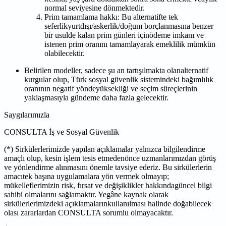
normal seviyesine dönmektedir.
Prim tamamlama hakkı: Bu alternatifte tek
seferlikyurtdışı/askerlik/doğum borçlanmasına benzer
bir usulde kalan prim günleri içinödeme imkanı ve
istenen prim oranını tamamlayarak emeklilik mümkün
olabilecektir.
Belirilen modeller, sadece şu an tartışılmakta olanalternatif
kurgular olup, Türk sosyal güvenlik sistemindeki bağımlılık
oranının negatif yöndeyüksekliği ve seçim süreçlerinin
yaklaşmasıyla gündeme daha fazla gelecektir.
Saygılarımızla
CONSULTA İş ve Sosyal Güvenlik
(*) Sirkülerlerimizde yapılan açıklamalar yalnızca bilgilendirme
amaçlı olup, kesin işlem tesis etmedenönce uzmanlarımızdan görüş
ve yönlendirme alınmasını önemle tavsiye ederiz. Bu sirkülerlerin
amacıtek başına uygulamalara yön vermek olmayıp;
mükelleflerimizin risk, fırsat ve değişiklikler hakkındagüncel bilgi
sahibi olmalarını sağlamaktır. Yegâne kaynak olarak
sirkülerlerimizdeki açıklamalarınkullanılması halinde doğabilecek
olası zararlardan CONSULTA sorumlu olmayacaktır.