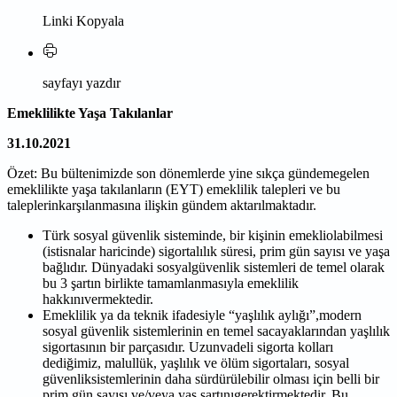
Linki Kopyala
sayfayı yazdır
Emeklilikte Yaşa Takılanlar
31.10.2021
Özet: Bu bültenimizde son dönemlerde yine sıkça gündemegelen
emeklilikte yaşa takılanların (EYT) emeklilik talepleri ve bu
taleplerinkarşılanmasına ilişkin gündem aktarılmaktadır.
Türk sosyal güvenlik sisteminde, bir kişinin emekliolabilmesi
(istisnalar haricinde) sigortalılık süresi, prim gün sayısı ve yaşa
bağlıdır. Dünyadaki sosyalgüvenlik sistemleri de temel olarak
bu 3 şartın birlikte tamamlanmasıyla emeklilik
hakkınıvermektedir.
Emeklilik ya da teknik ifadesiyle “yaşlılık aylığı”,modern
sosyal güvenlik sistemlerinin en temel sacayaklarından yaşlılık
sigortasının bir parçasıdır. Uzunvadeli sigorta kolları
dediğimiz, malullük, yaşlılık ve ölüm sigortaları, sosyal
güvenliksistemlerinin daha sürdürülebilir olması için belli bir
prim gün sayısı ve/veya yaş şartınıgerektirmektedir. Bu