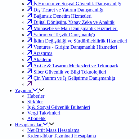
İş Hukuku ve Sosyal Güvenlik Danışmanlığı
Dış Ticaret ve Yatırım Danışmanlığı
Bağımsız Denetim Hizmetleri
Dijital Dönüşüm, Yapay Zeka ve Analitik
Muhasebe ve Mali Danışmanlık Hizmetleri
Yatırım ve Teşvik Danışmanlığı
İklim Değişikliği ve Sürdürülebilirlik Hizmetleri
Ventures - Girişim Danışmanlık Hizmetleri
Araştırma
Akademi
Ar-Ge & Tasarım Merkezleri ve Teknopark
Siber Güvenlik ve Bilgi Teknolojileri
Çin Yatırım ve İş Geliştirme Danışmanlığı
Yayınlar
Haberler
Sirküler
İş & Sosyal Güvenlik Bültenleri
Vergi Takvimleri
Abonelik
Hesaplamalar
Net-Brüt Maaş Hesaplama
Kıdem-İhbar Tazminati Hesaplama