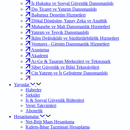
İş Hukuku ve Sosyal Güvenlik Danışmanlığı
Dış Ticaret ve Yatırım Danışmanlığı
Bağımsız Denetim Hizmetleri
Dijital Dönüşüm, Yapay Zeka ve Analitik
Muhasebe ve Mali Danışmanlık Hizmetleri
Yatırım ve Teşvik Danışmanlığı
İklim Değişikliği ve Sürdürülebilirlik Hizmetleri
Ventures - Girişim Danışmanlık Hizmetleri
Araştırma
Akademi
Ar-Ge & Tasarım Merkezleri ve Teknopark
Siber Güvenlik ve Bilgi Teknolojileri
Çin Yatırım ve İş Geliştirme Danışmanlığı
Yayınlar
Haberler
Sirküler
İş & Sosyal Güvenlik Bültenleri
Vergi Takvimleri
Abonelik
Hesaplamalar
Net-Brüt Maaş Hesaplama
Kıdem-İhbar Tazminati Hesaplama