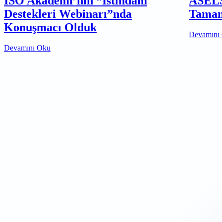
İSO Akademi’nin “İstihdam
ASELS
Destekleri Webinarı”nda
Tamam
Konuşmacı Olduk
Devamını
Devamını Oku