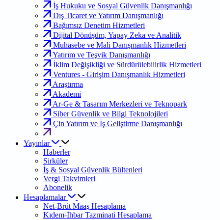
İş Hukuku ve Sosyal Güvenlik Danışmanlığı
Dış Ticaret ve Yatırım Danışmanlığı
Bağımsız Denetim Hizmetleri
Dijital Dönüşüm, Yapay Zeka ve Analitik
Muhasebe ve Mali Danışmanlık Hizmetleri
Yatırım ve Teşvik Danışmanlığı
İklim Değişikliği ve Sürdürülebilirlik Hizmetleri
Ventures - Girişim Danışmanlık Hizmetleri
Araştırma
Akademi
Ar-Ge & Tasarım Merkezleri ve Teknopark
Siber Güvenlik ve Bilgi Teknolojileri
Çin Yatırım ve İş Geliştirme Danışmanlığı
Yayınlar
Haberler
Sirküler
İş & Sosyal Güvenlik Bültenleri
Vergi Takvimleri
Abonelik
Hesaplamalar
Net-Brüt Maaş Hesaplama
Kıdem-İhbar Tazminati Hesaplama