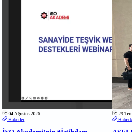
04 Ağustos 2026
29 Te
Haberler
Haberl
İSO Akademi’nin “İstihdam
ASELS