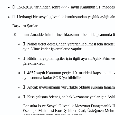
 15/3/2020 tarihinden sonra 4447 sayılı Kanunun 51. maddesi kaps
 Herhangi bir sosyal güvenlik kuruluşundan yaşlılık aylığı alm
Başvuru Şartları
-Kanunun 2.maddesinin birinci fıkrasının a bendi kapsamında ücrets
 Nakdi ücret desteğinden yararlanılabilmesi için ücretsiz
ayın 3’üne kadar işverenlerce yapılır.
 Bildirimi yapılan işçiler için ilgili aya ait Aylık P
gerekmektedir.
 4857 sayılı Kanunun geçici 10. maddesi kapsamında verilen
ayın sonuna kadar SGK’ya bildirilir.
 Ancak uygulamanın yürürlükte olduğu sürenin tamamla
 Kısa çalışma ödeneğine hak kazanamayanlar için Ay
Consulta İş ve Sosyal Güvenlik Mevzuatı Danışmanlık H
Esentepe Mahallesi Kore Şehitleri Cad, Üsteğmen Mehme