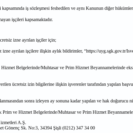
amında iş sözleşmesi feshedilen ve aynı Kanunun diğer hükümlerine g
ayan işçileri kapsamaktadır.
iz izne ayrılan işçiler için;
 izne ayrılan işçilere ilişkin aylık bildirimler, “https://uyg.sgk.gov.tr/I
rim ve Hizmet Belgelerinde/Muhtasar ve Prim Hizmet Beyannamelerinde eksi
 ücretsiz izin bilgilerine ilişkin işverenler tarafından yapılan başvur
nmasından sonra izleyen ay sonuna kadar yapılan ve hak doğurucu nitelikt
lık Prim ve Hizmet Belgelerinde/Muhtasar ve Prim Hizmet Beyannamelerin
izmetleri A.Ş.
t Gönenç Sk. No:3, 34394 Şişli (0212) 347 34 00