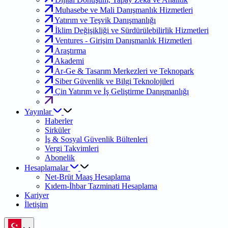
Muhasebe ve Mali Danışmanlık Hizmetleri
Yatırım ve Teşvik Danışmanlığı
İklim Değişikliği ve Sürdürülebilirlik Hizmetleri
Ventures - Girişim Danışmanlık Hizmetleri
Araştırma
Akademi
Ar-Ge & Tasarım Merkezleri ve Teknopark
Siber Güvenlik ve Bilgi Teknolojileri
Çin Yatırım ve İş Geliştirme Danışmanlığı
Yayınlar
Haberler
Sirküler
İş & Sosyal Güvenlik Bültenleri
Vergi Takvimleri
Abonelik
Hesaplamalar
Net-Brüt Maaş Hesaplama
Kıdem-İhbar Tazminati Hesaplama
Kariyer
İletişim