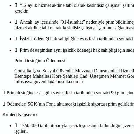
 “12 aylık hizmet akdine tabi olarak kesintisiz çalışma” şartın
gerekir.
 Ancak, ay içerisinde “01-İstirahat” nedeniyle prim bildirilmeyen 
hizmet akdine tabi olarak kesintisiz çalışma” şartının sağlanmas
 İşsizlik ödeneği hak sahipliğine esas fesih tarihinden sonraki 
 Prim desteğinden aynı işsizlik ödeneği hak sahipliği için sad
Prim Desteğinin Ödenmesi
Consulta İş ve Sosyal Güvenlik Mevzuatı Danışmanlık Hizmetle
Esentepe Mahallesi Kore Şehitleri Cad, Üsteğmen Mehmet Gön
infososyalguvenlik@consulta.com.tr
 Prim desteğine esas gün sayısı, fesih tarihinden sonraki 90 gün içinde
 Ödemeler; SGK’nın Fona aktaracağı işsizlik sigortası prim gelirler
Kimleri Kapsıyor?
 17/4/2020 tarihi itibarıyla iş sözleşmesinin bulunduğu işve
işçileri,