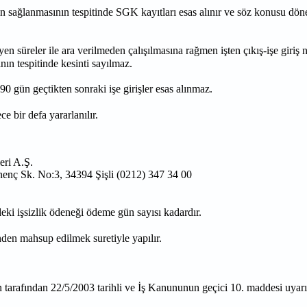
ın sağlanmasının tespitinde SGK kayıtları esas alınır ve söz konusu döne
süreler ile ara verilmeden çalışılmasına rağmen işten çıkış-işe giris
ının tespitinde kesinti sayılmaz.
90 gün geçtikten sonraki işe girişler esas alınmaz.
ece bir defa yararlanılır.
ri A.Ş.
enç Sk. No:3, 34394 Şişli (0212) 347 34 00
ki işsizlik ödeneği ödeme gün sayısı kadardır.
inden mahsup edilmek suretiyle yapılır.
ren tarafından 22/5/2003 tarihli ve İş Kanununun geçici 10. maddesi uyar