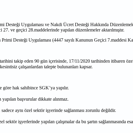
imi Desteği Uygulaması ve Nakdi Ücret Desteği Hakkında Düzenlemel
i 27. ve geçici 28.maddelerinde yapılan düzenlemeler aktarılmıştır.
igorta Primi Desteği Uygulaması (4447 sayılı Kanunun Geçici 7.maddesi Ka
ma tarihini takip eden 90 gün içerisinde, 17/11/2020 tarihinden itibaren özel 
sintisiz çalışanlardan talepte bulunanları kapsar.
e göre hak sahibince SGK’ya yapılır.
n yapılan başvurular dikkate alınmaz.
 sadece aynı özel sektör işyerinde sağlanması zorunlu değildir.
el sektör işyerlerinde yapılan çalışmalar da bu şartın sağlanmasında esa