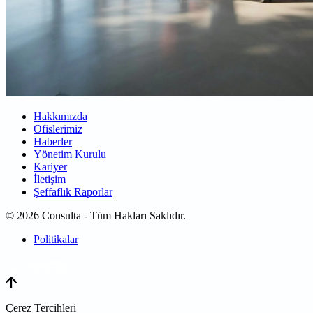
Hakkımızda
Ofislerimiz
Haberler
Yönetim Kurulu
Kariyer
İletişim
Şeffaflık Raporlar
© 2026 Consulta - Tüm Hakları Saklıdır.
Politikalar
WEB
TASARIM
Çerez Tercihleri