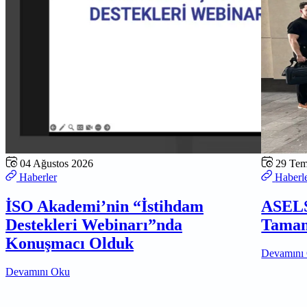
04 Ağustos 2026
29 Te
Haberler
Haberl
İSO Akademi’nin “İstihdam
ASELS
Destekleri Webinarı”nda
Tamam
Konuşmacı Olduk
Devamını
Devamını Oku