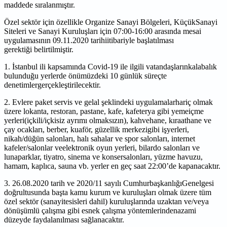
maddede sıralanmıştır.
Özel sektör için özellikle Organize Sanayi Bölgeleri, KüçükSanayi
Siteleri ve Sanayi Kuruluşları için
07:00-16:00 arasında mesai
uygulamasının 09.11.2020 tarihiitibariyle başlatılması
gerektiği
belirtilmiştir.
1. İstanbul ili kapsamında Covid-19 ile ilgili vatandaşlarınkalabalık
bulunduğu yerlerde
önümüzdeki 10 günlük süreçte
denetimlergerçekleştirilecektir.
2. Evlere paket servis ve gel­al şeklindeki uygulamalarhariç olmak
üzere lokanta, restoran,
pastane, kafe, kafeterya gibi yeme­içme
yerleri(içkili/içkisiz ayrımı olmaksızın), kahvehane,
kıraathane ve
çay ocakları, berber, kuaför, güzellik merkezigibi işyerleri,
nikah/düğün salonları,
halı sahalar ve spor salonları, internet
kafeler/salonlar veelektronik oyun yerleri, bilardo
salonları ve
lunaparklar, tiyatro, sinema ve konsersalonları, yüzme havuzu,
hamam, kaplıca,
sauna vb. yerler en geç saat 22:00’de kapanacaktır.
3. 26.08.2020 tarih ve 2020/11 sayılı CumhurbaşkanlığıGenelgesi
doğrultusunda başta kamu
kurum ve kuruluşları olmak üzere tüm
özel sektör (sanayitesisleri dahil) kuruluşlarında uzaktan
ve/veya
dönüşümlü çalışma gibi esnek çalışma yöntemlerindenazami
düzeyde faydalanılması
sağlanacaktır.