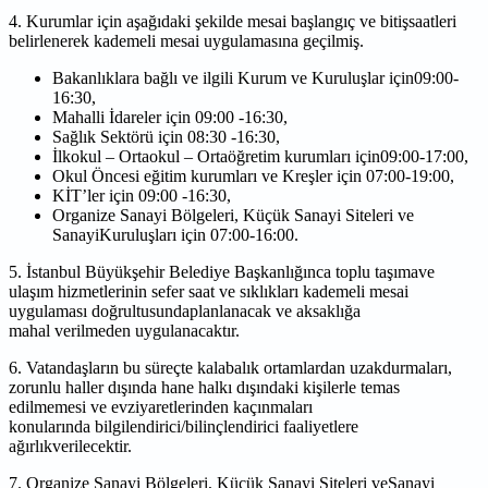
4. Kurumlar için aşağıdaki şekilde mesai başlangıç ve bitişsaatleri
belirlenerek kademeli mesai
uygulamasına geçilmiş.
Bakanlıklara bağlı ve ilgili Kurum ve Kuruluşlar için09:00-
16:30,
Mahalli İdareler için 09:00 -16:30,
Sağlık Sektörü için 08:30 -16:30,
İlkokul – Ortaokul – Ortaöğretim kurumları için09:00-17:00,
Okul Öncesi eğitim kurumları ve Kreşler için 07:00-19:00,
KİT’ler için 09:00 -16:30,
Organize Sanayi Bölgeleri, Küçük Sanayi Siteleri ve
SanayiKuruluşları için 07:00-16:00.
5. İstanbul Büyükşehir Belediye Başkanlığınca toplu taşımave
ulaşım hizmetlerinin sefer saat ve
sıklıkları kademeli mesai
uygulaması doğrultusundaplanlanacak ve aksaklığa
mahal
verilmeden uygulanacaktır.
6. Vatandaşların bu süreçte kalabalık ortamlardan uzakdurmaları,
zorunlu haller dışında hane
halkı dışındaki kişilerle temas
edilmemesi ve evziyaretlerinden kaçınmaları
konularında
bilgilendirici/bilinçlendirici faaliyetlere
ağırlıkverilecektir.
7. Organize Sanayi Bölgeleri, Küçük Sanayi Siteleri veSanayi