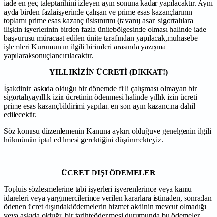
iade en geç taleptarihini izleyen ayın sonuna kadar yapılacaktır. Aynı
ayda birden fazlaişyerinde çalışan ve prime esas kazançlarının
toplamı prime esas kazanç üstsınırını (tavanı) asan sigortalılara
ilişkin işyerlerinin birden fazla ünitebölgesinde olması halinde iade
başvurusu müracaat edilen ünite tarafından yapılacak,muhasebe
işlemleri Kurumunun ilgili birimleri arasında yazışma
yapılaraksonuçlandırılacaktır.
YILLIKİZİN ÜCRETİ (DİKKAT!)
İşakdinin askıda olduğu bir dönemde fiili çalışması olmayan bir
sigortalıyayıllık izin ücretinin ödenmesi halinde yıllık izin ücreti
prime esas kazançbildirimi yapılan en son ayın kazancına dahil
edilecektir.
Söz konusu düzenlemenin Kanuna aykırı olduğuve genelgenin ilgili
hükmünün iptal edilmesi gerektiğini düşünmekteyiz.
ÜCRET DIŞI ÖDEMELER
Topluis sözleşmelerine tabi işyerleri işverenlerince veya kamu
idareleri veya yargımercilerince verilen kararlara istinaden, sonradan
ödenen ücret dışındakiödemelerin hizmet akdinin mevcut olmadığı
veya askıda olduğu bir tarihteödenmesi durumunda bu ödemeler