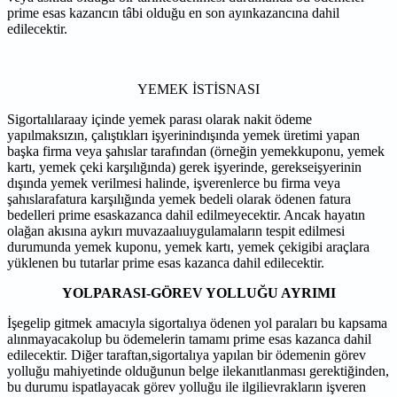
prime esas kazancın tâbi olduğu en son ayınkazancına dahil
edilecektir.
YEMEK İSTİSNASI
Sigortalılaraay içinde yemek parası olarak nakit ödeme
yapılmaksızın, çalıştıkları işyerinindışında yemek üretimi yapan
başka firma veya şahıslar tarafından (örneğin yemekkuponu, yemek
kartı, yemek çeki karşılığında) gerek işyerinde, gerekseişyerinin
dışında yemek verilmesi halinde, işverenlerce bu firma veya
şahıslarafatura karşılığında yemek bedeli olarak ödenen fatura
bedelleri prime esaskazanca dahil edilmeyecektir. Ancak hayatın
olağan akısına aykırı muvazaalıuygulamaların tespit edilmesi
durumunda yemek kuponu, yemek kartı, yemek çekigibi araçlara
yüklenen bu tutarlar prime esas kazanca dahil edilecektir.
YOLPARASI-GÖREV YOLLUĞU AYRIMI
İşegelip gitmek amacıyla sigortalıya ödenen yol paraları bu kapsama
alınmayacakolup bu ödemelerin tamamı prime esas kazanca dahil
edilecektir. Diğer taraftan,sigortalıya yapılan bir ödemenin görev
yolluğu mahiyetinde olduğunun belge ilekanıtlanması gerektiğinden,
bu durumu ispatlayacak görev yolluğu ile ilgilievrakların işveren