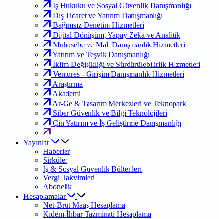
İş Hukuku ve Sosyal Güvenlik Danışmanlığı
Dış Ticaret ve Yatırım Danışmanlığı
Bağımsız Denetim Hizmetleri
Dijital Dönüşüm, Yapay Zeka ve Analitik
Muhasebe ve Mali Danışmanlık Hizmetleri
Yatırım ve Teşvik Danışmanlığı
İklim Değişikliği ve Sürdürülebilirlik Hizmetleri
Ventures - Girişim Danışmanlık Hizmetleri
Araştırma
Akademi
Ar-Ge & Tasarım Merkezleri ve Teknopark
Siber Güvenlik ve Bilgi Teknolojileri
Çin Yatırım ve İş Geliştirme Danışmanlığı
Yayınlar
Haberler
Sirküler
İş & Sosyal Güvenlik Bültenleri
Vergi Takvimleri
Abonelik
Hesaplamalar
Net-Brüt Maaş Hesaplama
Kıdem-İhbar Tazminati Hesaplama