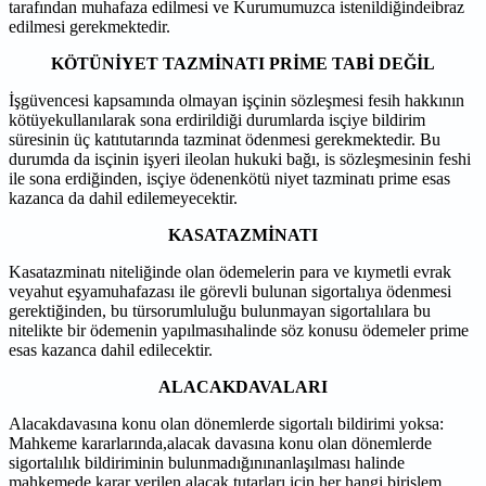
tarafından muhafaza edilmesi ve Kurumumuzca istenildiğindeibraz
edilmesi gerekmektedir.
KÖTÜNİYET TAZMİNATI PRİME TABİ DEĞİL
İşgüvencesi kapsamında olmayan işçinin sözleşmesi fesih hakkının
kötüyekullanılarak sona erdirildiği durumlarda isçiye bildirim
süresinin üç katıtutarında tazminat ödenmesi gerekmektedir. Bu
durumda da isçinin işyeri ileolan hukuki bağı, is sözleşmesinin feshi
ile sona erdiğinden, isçiye ödenenkötü niyet tazminatı prime esas
kazanca da dahil edilemeyecektir.
KASATAZMİNATI
Kasatazminatı niteliğinde olan ödemelerin para ve kıymetli evrak
veyahut eşyamuhafazası ile görevli bulunan sigortalıya ödenmesi
gerektiğinden, bu türsorumluluğu bulunmayan sigortalılara bu
nitelikte bir ödemenin yapılmasıhalinde söz konusu ödemeler prime
esas kazanca dahil edilecektir.
ALACAKDAVALARI
Alacakdavasına konu olan dönemlerde sigortalı bildirimi yoksa:
Mahkeme kararlarında,alacak davasına konu olan dönemlerde
sigortalılık bildiriminin bulunmadığınınanlaşılması halinde
mahkemede karar verilen alacak tutarları için her hangi birişlem