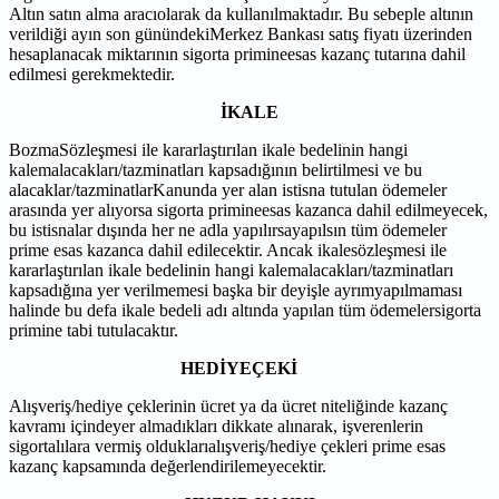
Altın satın alma aracıolarak da kullanılmaktadır. Bu sebeple altının
verildiği ayın son günündekiMerkez Bankası satış fiyatı üzerinden
hesaplanacak miktarının sigorta primineesas kazanç tutarına dahil
edilmesi gerekmektedir.
İKALE
BozmaSözleşmesi ile kararlaştırılan ikale bedelinin hangi
kalemalacakları/tazminatları kapsadığının belirtilmesi ve bu
alacaklar/tazminatlarKanunda yer alan istisna tutulan ödemeler
arasında yer alıyorsa sigorta primineesas kazanca dahil edilmeyecek,
bu istisnalar dışında her ne adla yapılırsayapılsın tüm ödemeler
prime esas kazanca dahil edilecektir. Ancak ikalesözleşmesi ile
kararlaştırılan ikale bedelinin hangi kalemalacakları/tazminatları
kapsadığına yer verilmemesi başka bir deyişle ayrımyapılmaması
halinde bu defa ikale bedeli adı altında yapılan tüm ödemelersigorta
primine tabi tutulacaktır.
HEDİYEÇEKİ
Alışveriş/hediye çeklerinin ücret ya da ücret niteliğinde kazanç
kavramı içindeyer almadıkları dikkate alınarak, işverenlerin
sigortalılara vermiş olduklarıalışveriş/hediye çekleri prime esas
kazanç kapsamında değerlendirilemeyecektir.