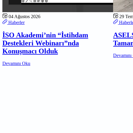
04 Ağustos 2026
29 Te
Haberler
Haberl
İSO Akademi’nin “İstihdam
ASELS
Destekleri Webinarı”nda
Tamam
Konuşmacı Olduk
Devamını
Devamını Oku