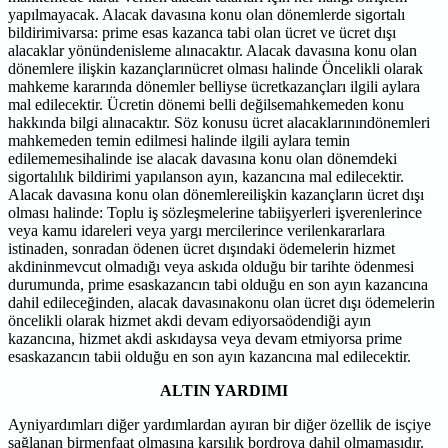
yapılmayacak. Alacak davasına konu olan dönemlerde sigortalı
bildirimivarsa: prime esas kazanca tabi olan ücret ve ücret dışı
alacaklar yönündenisleme alınacaktır. Alacak davasına konu olan
dönemlere ilişkin kazançlarınücret olması halinde Öncelikli olarak
mahkeme kararında dönemler belliyse ücretkazançları ilgili aylara
mal edilecektir. Ücretin dönemi belli değilsemahkemeden konu
hakkında bilgi alınacaktır. Söz konusu ücret alacaklarınındönemleri
mahkemeden temin edilmesi halinde ilgili aylara temin
edilememesihalinde ise alacak davasına konu olan dönemdeki
sigortalılık bildirimi yapılanson ayın, kazancına mal edilecektir.
Alacak davasına konu olan dönemlereilişkin kazançların ücret dışı
olması halinde: Toplu iş sözleşmelerine tabiişyerleri işverenlerince
veya kamu idareleri veya yargı mercilerince verilenkararlara
istinaden, sonradan ödenen ücret dışındaki ödemelerin hizmet
akdininmevcut olmadığı veya askıda olduğu bir tarihte ödenmesi
durumunda, prime esaskazancın tabi olduğu en son ayın kazancına
dahil edileceğinden, alacak davasınakonu olan ücret dışı ödemelerin
öncelikli olarak hizmet akdi devam ediyorsaödendiği ayın
kazancına, hizmet akdi askıdaysa veya devam etmiyorsa prime
esaskazancın tabii olduğu en son ayın kazancına mal edilecektir.
ALTIN YARDIMI
Ayniyardımları diğer yardımlardan ayıran bir diğer özellik de isçiye
sağlanan birmenfaat olmasına karşılık bordroya dahil olmamasıdır.