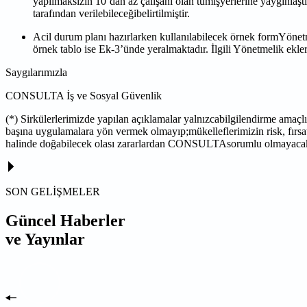
yapılmaksızın 10’dan az çalışanı olan tümişyerlerine yaygınlaştırı
tarafından verilebileceğibelirtilmiştir.
Acil durum planı hazırlarken kullanılabilecek örnek formYönetme
örnek tablo ise Ek-3’ünde yeralmaktadır. İlgili Yönetmelik ekler
Saygılarımızla
CONSULTA İş ve Sosyal Güvenlik
(*) Sirkülerlerimizde yapılan açıklamalar yalnızcabilgilendirme amaçl
başına uygulamalara yön vermek olmayıp;mükelleflerimizin risk, fırsat
halinde doğabilecek olası zararlardan CONSULTAsorumlu olmayacak
SON GELİŞMELER
Güncel Haberler
ve Yayınlar