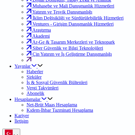
Muhasebe ve Mali Danışmanlık Hizmetleri
Yatırım ve Teşvik Danışmanlığı
İklim Değişikliği ve Sürdürülebilirlik Hizmetleri
Ventures - Girişim Danışmanlık Hizmetleri
Araştırma
Akademi
Ar-Ge & Tasarım Merkezleri ve Teknopark
Siber Güvenlik ve Bilgi Teknolojileri
Çin Yatırım ve İş Geliştirme Danışmanlığı
Yayınlar
Haberler
Sirküler
İş & Sosyal Güvenlik Bültenleri
Vergi Takvimleri
Abonelik
Hesaplamalar
Net-Brüt Maaş Hesaplama
Kıdem-İhbar Tazminati Hesaplama
Kariyer
İletişim