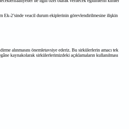
eklerifaaliyetler ile ilgili özel olarak verilecek eğitimlerin kimler
m Ek-2’sinde veacil durum ekiplerinin görevlendirilmesine ilişkin
dirme alınmasını önemletavsiye ederiz. Bu sirkülerlerin amacı tek
Yegâne kaynakolarak sirkülerlerimizdeki açıklamaların kullanılması