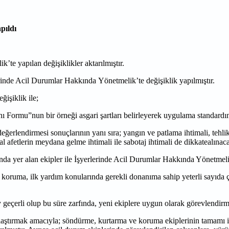
pıldı
te yapılan değişiklikler aktarılmıştır.
inde Acil Durumlar Hakkında Yönetmelik’te değişiklik yapılmıştır.
işiklik ile;
Formu”nun bir örneği asgari şartları belirleyerek uygulama standardın
eğerlendirmesi sonuçlarının yanı sıra; yangın ve patlama ihtimali, tehl
l afetlerin meydana gelme ihtimali ile sabotaj ihtimali de dikkatealınaca
yer alan ekipler ile İşyerlerinde Acil Durumlar Hakkında Yönetmelik k
oruma, ilk yardım konularında gerekli donanıma sahip yeterli sayıda ç
ay geçerli olup bu süre zarfında, yeni ekiplere uygun olarak görevlendi
aştırmak amacıyla; söndürme, kurtarma ve koruma ekiplerinin tamamı içi