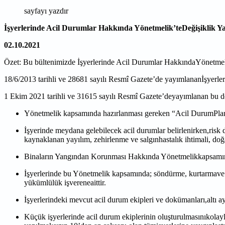
sayfayı yazdır
İşyerlerinde Acil Durumlar Hakkında Yönetmelik’teDeğişiklik Ya
02.10.2021
Özet: Bu bültenimizde İşyerlerinde Acil Durumlar HakkındaYönetmelik’
18/6/2013 tarihli ve 28681 sayılı Resmî Gazete’de yayımlananİşyerler
1 Ekim 2021 tarihli ve 31615 sayılı Resmî Gazete’deyayımlanan bu değ
Yönetmelik kapsamında hazırlanması gereken “Acil DurumPlanı 
İşyerinde meydana gelebilecek acil durumlar belirlenirken,risk d
kaynaklanan yayılım, zehirlenme ve salgınhastalık ihtimali, doğa
Binaların Yangından Korunması Hakkında Yönetmelikkapsamında 
İşyerlerinde bu Yönetmelik kapsamında; söndürme, kurtarmave k
yükümlülük işvereneaittir.
İşyerlerindeki mevcut acil durum ekipleri ve dokümanları,altı 
Küçük işyerlerinde acil durum ekiplerinin oluşturulmasınıkolayl