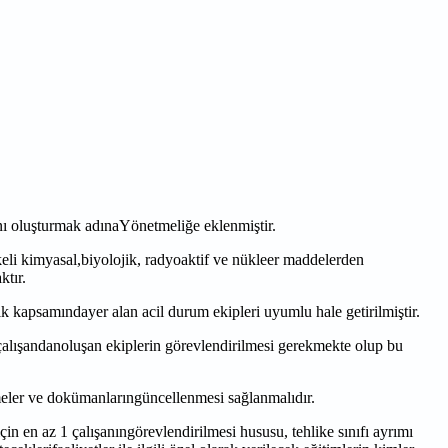
ı oluşturmak adınaYönetmeliğe eklenmiştir.
ikeli kimyasal,biyolojik, radyoaktif ve nükleer maddelerden
ktır.
apsamındayer alan acil durum ekipleri uyumlu hale getirilmiştir.
alışandanoluşan ekiplerin görevlendirilmesi gerekmekte olup bu
rmeler ve dokümanlarıngüncellenmesi sağlanmalıdır.
n en az 1 çalışanıngörevlendirilmesi hususu, tehlike sınıfı ayrımı