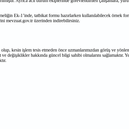
lmıştır. Ayrıca acil durum ekiplerinde görevlendirilen çalışanlara, yürütec
liğin Ek-1’inde, tatbikat formu hazırlarken kullanılabilecek örnek for
ini mevzuat.gov.tr üzerinden indirebilirsiniz.
ı olup, kesin işlem tesis etmeden önce uzmanlarımızdan görüş ve yönlen
 ve değişiklikler hakkında güncel bilgi sahibi olmalarını sağlamaktır. 
tır.