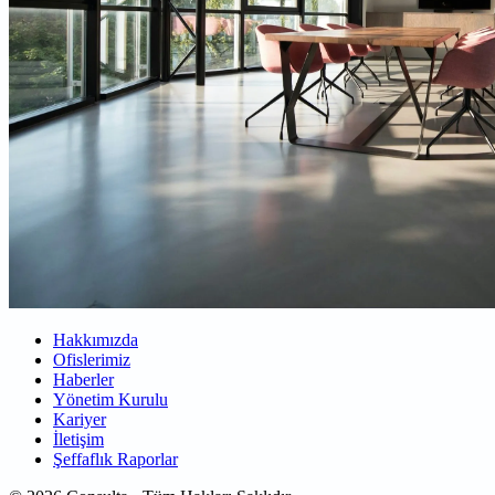
Hakkımızda
Ofislerimiz
Haberler
Yönetim Kurulu
Kariyer
İletişim
Şeffaflık Raporlar