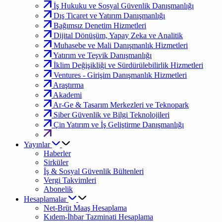
İş Hukuku ve Sosyal Güvenlik Danışmanlığı
Dış Ticaret ve Yatırım Danışmanlığı
Bağımsız Denetim Hizmetleri
Dijital Dönüşüm, Yapay Zeka ve Analitik
Muhasebe ve Mali Danışmanlık Hizmetleri
Yatırım ve Teşvik Danışmanlığı
İklim Değişikliği ve Sürdürülebilirlik Hizmetleri
Ventures - Girişim Danışmanlık Hizmetleri
Araştırma
Akademi
Ar-Ge & Tasarım Merkezleri ve Teknopark
Siber Güvenlik ve Bilgi Teknolojileri
Çin Yatırım ve İş Geliştirme Danışmanlığı
Yayınlar
Haberler
Sirküler
İş & Sosyal Güvenlik Bültenleri
Vergi Takvimleri
Abonelik
Hesaplamalar
Net-Brüt Maaş Hesaplama
Kıdem-İhbar Tazminati Hesaplama