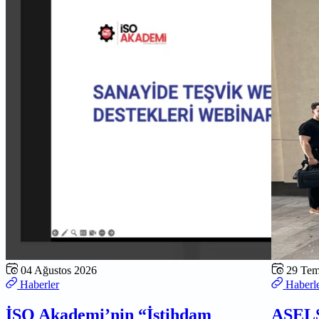
04 Ağustos 2026
29 Te
Haberler
Haberl
İSO Akademi’nin “İstihdam
ASELS