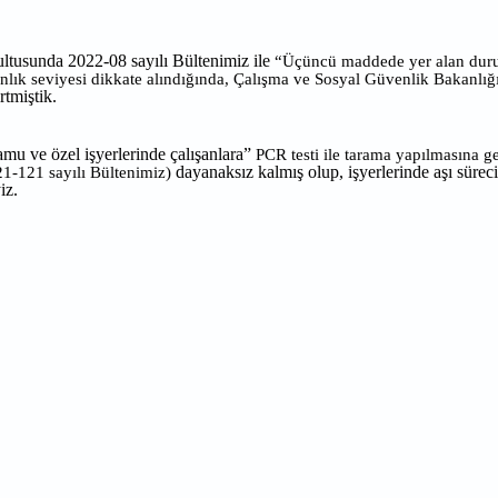
ltusunda 2022-08 sayılı Bültenimiz ile
“Üçüncü maddede yer alan durumu
lık seviyesi dikkate alındığında, Çalışma ve Sosyal Güvenlik Bakanlığı 
rtmiştik.
u ve özel işyerlerinde çalışanlara”
PCR testi ile tarama yapılmasına g
dayanaksız kalmış olup, işyerlerinde aşı süre
1-121 sayılı Bültenimiz)
iz.