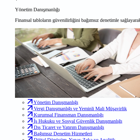
Yönetim Danışmanlığı
Finansal tabloların güvenilirliğini bağımsız denetimle sağlayarak
Yönetim Danışmanlığı
Vergi Danışmanlığı ve Yeminli Mali Müşavirlik
Kurumsal Finansman Danışmanlığı
İş Hukuku ve Sosyal Güvenlik Danışmanlığı
Dış Ticaret ve Yatırım Danışmanlığı
Bağımsız Denetim Hizmetleri
Dijital Dönüşüm, Yapay Zeka ve Analitik