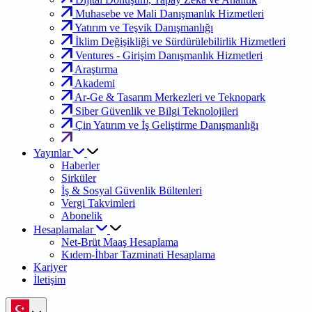
Muhasebe ve Mali Danışmanlık Hizmetleri
Yatırım ve Teşvik Danışmanlığı
İklim Değişikliği ve Sürdürülebilirlik Hizmetleri
Ventures - Girişim Danışmanlık Hizmetleri
Araştırma
Akademi
Ar-Ge & Tasarım Merkezleri ve Teknopark
Siber Güvenlik ve Bilgi Teknolojileri
Çin Yatırım ve İş Geliştirme Danışmanlığı
Yayınlar
Haberler
Sirküler
İş & Sosyal Güvenlik Bültenleri
Vergi Takvimleri
Abonelik
Hesaplamalar
Net-Brüt Maaş Hesaplama
Kıdem-İhbar Tazminati Hesaplama
Kariyer
İletişim