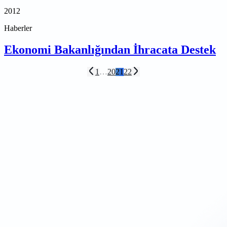
2012
Haberler
Ekonomi Bakanlığından İhracata Destek
1
…
20
21
22
Önceki sayfa
Sonraki sayfa