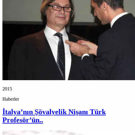
2015
Haberler
İtalya’nın Şövalyelik Nişanı Türk
Profesör’ün..