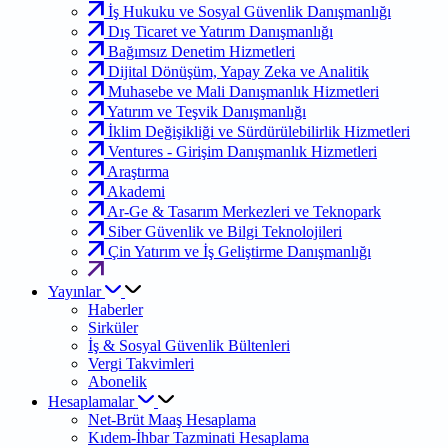
İş Hukuku ve Sosyal Güvenlik Danışmanlığı
Dış Ticaret ve Yatırım Danışmanlığı
Bağımsız Denetim Hizmetleri
Dijital Dönüşüm, Yapay Zeka ve Analitik
Muhasebe ve Mali Danışmanlık Hizmetleri
Yatırım ve Teşvik Danışmanlığı
İklim Değişikliği ve Sürdürülebilirlik Hizmetleri
Ventures - Girişim Danışmanlık Hizmetleri
Araştırma
Akademi
Ar-Ge & Tasarım Merkezleri ve Teknopark
Siber Güvenlik ve Bilgi Teknolojileri
Çin Yatırım ve İş Geliştirme Danışmanlığı
Yayınlar
Haberler
Sirküler
İş & Sosyal Güvenlik Bültenleri
Vergi Takvimleri
Abonelik
Hesaplamalar
Net-Brüt Maaş Hesaplama
Kıdem-İhbar Tazminati Hesaplama