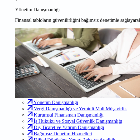
Yönetim Danışmanlığı
Finansal tabloların güvenilirliğini bağımsız denetimle sağlayarak
Yönetim Danışmanlığı
Vergi Danışmanlığı ve Yeminli Mali Müşavirlik
Kurumsal Finansman Danışmanlığı
İş Hukuku ve Sosyal Güvenlik Danışmanlığı
Dış Ticaret ve Yatırım Danışmanlığı
Bağımsız Denetim Hizmetleri
Dijital Dönüşüm, Yapay Zeka ve Analitik