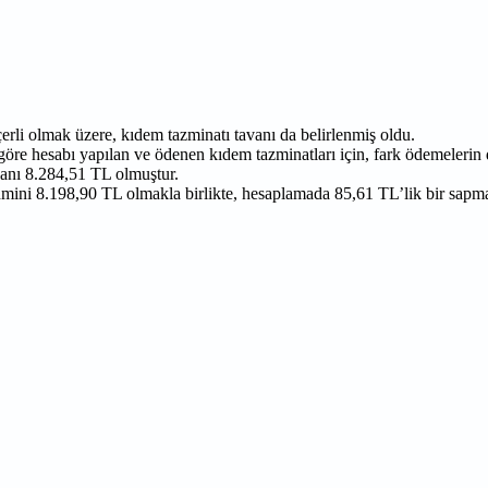
erli olmak üzere, kıdem tazminatı tavanı da belirlenmiş oldu.
re hesabı yapılan ve ödenen kıdem tazminatları için, fark ödemelerin de
vanı 8.284,51 TL olmuştur.
mini 8.198,90 TL olmakla birlikte, hesaplamada 85,61 TL’lik bir sapma