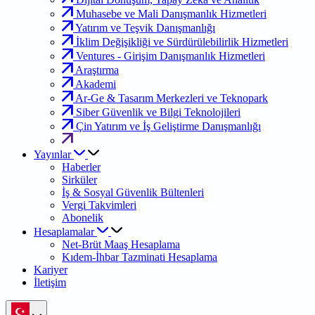
Muhasebe ve Mali Danışmanlık Hizmetleri
Yatırım ve Teşvik Danışmanlığı
İklim Değişikliği ve Sürdürülebilirlik Hizmetleri
Ventures - Girişim Danışmanlık Hizmetleri
Araştırma
Akademi
Ar-Ge & Tasarım Merkezleri ve Teknopark
Siber Güvenlik ve Bilgi Teknolojileri
Çin Yatırım ve İş Geliştirme Danışmanlığı
Yayınlar
Haberler
Sirküler
İş & Sosyal Güvenlik Bültenleri
Vergi Takvimleri
Abonelik
Hesaplamalar
Net-Brüt Maaş Hesaplama
Kıdem-İhbar Tazminati Hesaplama
Kariyer
İletişim